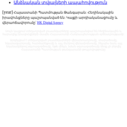
Անձնական տվյալների ապահովություն
[year]
Հայաստանի Պատմության Թանգարան: Հեղինակային
իրավունքները պաշտպանված են: Կայքի արդիականացումը և
վերաոճավորումը՝
HK Digital Agency
Սույն կայքում տեղադրված լուսանկարները պաշտպանվում են հեղինակային և
հարակից իրավունքների մասին Հայաստանի Հանրապետության օրենսդրությամբ:
Արգելվում է տեղադրված լուսանկարների վերարտադրումը, տարածումը,
նկարազարդումը, հարմարեցումը և այլ ձևերով վերափոխումը, ինչպես նաև այլ
եղանակներով օգտագործումը, եթե մինչև նման օգտագործումը ձեռք չի բերվել
Հայաստանի Պատմության թանգարանի թույլտվությունը: