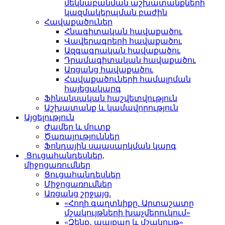
մեկնաբանման աշխատանքների
կազմակերպման բաժին
Հավաքածուներ
Հնագիտական հավաքածու
Վավերագրերի հավաքածու
Ազգագրական հավաքածու
Դրամագիտական հավաքածու
Առցանց հավաքածու
Հավաքածուների համալրման
հայեցակարգ
Ֆինանսական հաշվետվություն
Աշխատանք և կամավորություն
Այցելություն
Ժամեր և մուտք
Ծառայություններ
Ֆոնդային սպասարկման կարգ
Ցուցահանդեսներ,
միջոցառումներ
Ցուցահանդեսներ
Միջոցառումներ
Առցանց շրջայց.
«Հողի գաղտնիքը. Արտաշատը
մշակույթների խաչմերուկում»
«Զենք․ պայքար և մշակույթ»