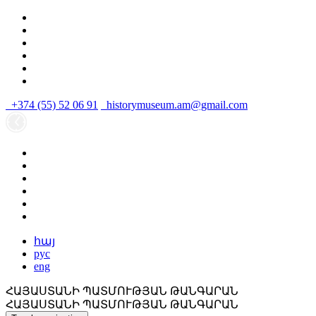
+374 (55) 52 06 91
historymuseum.am@gmail.com
հայ
рус
eng
ՀԱՅԱՍՏԱՆԻ ՊԱՏՄՈՒԹՅԱՆ ԹԱՆԳԱՐԱՆ
ՀԱՅԱՍՏԱՆԻ ՊԱՏՄՈՒԹՅԱՆ ԹԱՆԳԱՐԱՆ