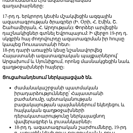
հասունանում էին ազատագրական
գաղափարները:
17-րդ դ. երկրորդ կեսին մշակվեցին ազգային
ազատագրության ծրագրեր (Ի. Օրի, Հ. Էմին, Շ.
Շահամիրյան, Հ. Արղության): Փորձեր արվեցին
դաշնակիցներ գտնել Եվրոպայում: Ի վերջո 19-րդ դ.
սկզբին հայ ժողովուրդը ազատագրման իր հույսը
կապեց Ռուսաստանի հետ։
18-րդ դարի առաջին կեսը նշանավորվեց
Հայաստանի ազատագրական պայքարներով՝
Արցախում և Սյունիքում, որոնց մասնակցեցին նաև
գաղթօջախների հայերը։
Ցուցահանդեսում ներկայացված են.
ժամանակաշրջանի պատմական
իրադարձությունները՝ Հայաստանի
բաժանումը, պետականության
բացակայության պայմաններում եկեղեցու և
հայկական գաղթօջախների
դերակատարությունը ներկայացնող
վավերագրեր և լուսանկարներ։
18-րդ դ. ազատագրական շարժումները, 19-րդ
դ. առաջին կեսի ռուս-թուրքական և ռուս-