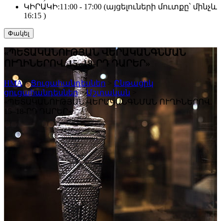
ԿԻՐԱԿԻ:
11:00 - 17:00 (այցելուների մուտքը՝ մինչև
16:15 )
Փակել
«ՊԵՏԱԿԱՆՈՒԹՅԱՆ ՎԵՐԱԿԱՆԳՆՄԱՆ
ՈՒՂԻՆԵՐՈՎ. 15–18-ՐԴ ԴԱՐԵՐ»
HMA
>
Ցուցահանդեսներ
>
Ընթացիկ
ցուցահանդեսներ
>
Մշտական
>
«ՊԵՏԱԿԱՆՈՒԹՅԱՆ ՎԵՐԱԿԱՆԳՆՄԱՆ ՈՒՂԻՆԵՐՈՎ.
15–18-ՐԴ ԴԱՐԵՐ»