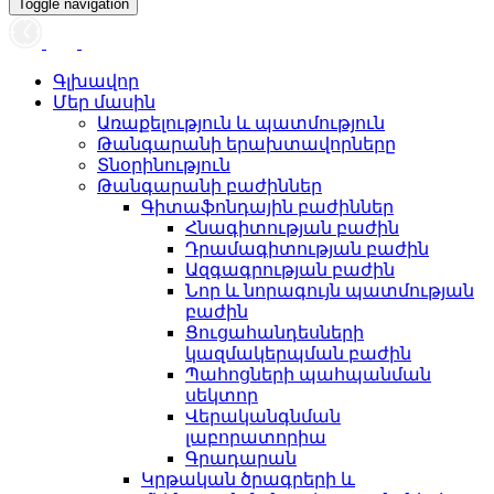
Toggle navigation
Գլխավոր
Մեր մասին
Առաքելություն և պատմություն
Թանգարանի երախտավորները
Տնօրինություն
Թանգարանի բաժիններ
Գիտաֆոնդային բաժիններ
Հնագիտության բաժին
Դրամագիտության բաժին
Ազգագրության բաժին
Նոր և նորագույն պատմության
բաժին
Ցուցահանդեսների
կազմակերպման բաժին
Պահոցների պահպանման
սեկտոր
Վերականգնման
լաբորատորիա
Գրադարան
Կրթական ծրագրերի և