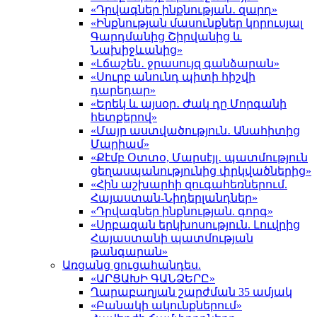
«Դրվագներ ինքնության․ զարդ»
«Ինքնության մասունքներ կորուսյալ
Գարդմանից Շիրվանից և
Նախիջևանից»
«Լճաշեն․ ջրասույզ գանձարան»
«Սուրբ անունդ պիտի հիշվի
դարեդար»
«Երեկ և այսօր․ Ժակ դը Մորգանի
հետքերով»
«Մայր աստվածություն․ Անահիտից
Մարիամ»
«Քէմբ Օտտօ, Մարսէյլ․ պատմություն
ցեղասպանությունից փրկվածներից»
«Հին աշխարհի զուգահեռներում.
Հայաստան-Նիդերլանդներ»
«Դրվագներ ինքնության. գորգ»
«Սրբազան երկխոսություն. Լուվրից
Հայաստանի պատմության
թանգարան»
Առցանց ցուցահանդես.
«ԱՐՑԱԽԻ ԳԱՆՁԵՐԸ»
Ղարաբաղյան շարժման 35 ամյակ
«Բանակի ակունքներում»