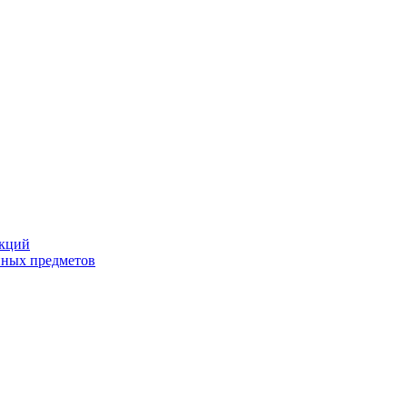
екций
йных предметов