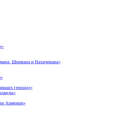
р»
дмана, Ширвана и Нахичевана»
а»
живших геноцид»
рланды»
рии Армении»