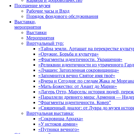
Карьера и добровольчество
Посещение музея
Рабочие часы и Вход
Порядок фондового обслуживания
Выставки,
мероприятия
Выставки
Мероприятия
Виртуальный тур:
«Тайна земли. Арташат на перекрестке культу
«Оружие. Борьба и культура»
«Фрагменты идентичности. Украшения»
«Реликвии идентичности из утраченного Гар
«Лчашен: Затопленная сокровищница»
«Запомнится вечно Святое имя твоё»
«Вчера и Сегодня: по следам Жака де Морган
«Мать-Божество: от Анаит до Марии»
«Лагерь Отто, Марсель: история людей, пере
«Параллели древнего мира: Армения — Ниде
“Фрагменты идентичности. Ковер”
«Священный диалог: от Лувра до музея исто
Виртуальная выставка:
«Сокровища Арцаха»
«У истоков армии»
«Путники вечного»