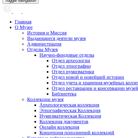
Toggle navigation
Главная
О Музее
История и Миссия
Выдающиеся деятели музея
Администрация
Отделы Музея
Научно-фондовые отделы
Отдел археологии
Отдел этнографии
Отдел нумизматики
Отдел новой и новейшей истории
Отдел учета и хранения музейных колл
Отдел реставрации и консервации музе
Библиотека
Коллекции музея
Археологическая коллекция
Этнографическая Коллекция
Нумизматическая Коллекция
Коллекция документов
Онлайн коллекция
Концепция пополнений коллекций