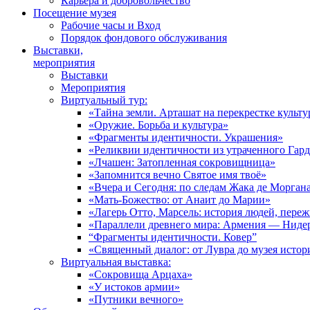
Карьера и добровольчество
Посещение музея
Рабочие часы и Вход
Порядок фондового обслуживания
Выставки,
мероприятия
Выставки
Мероприятия
Виртуальный тур:
«Тайна земли. Арташат на перекрестке культу
«Оружие. Борьба и культура»
«Фрагменты идентичности. Украшения»
«Реликвии идентичности из утраченного Гар
«Лчашен: Затопленная сокровищница»
«Запомнится вечно Святое имя твоё»
«Вчера и Сегодня: по следам Жака де Морган
«Мать-Божество: от Анаит до Марии»
«Лагерь Отто, Марсель: история людей, пере
«Параллели древнего мира: Армения — Ниде
“Фрагменты идентичности. Ковер”
«Священный диалог: от Лувра до музея исто
Виртуальная выставка:
«Сокровища Арцаха»
«У истоков армии»
«Путники вечного»