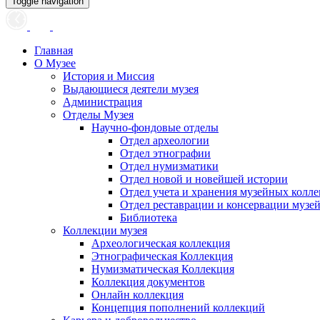
Toggle navigation
Главная
О Музее
История и Миссия
Выдающиеся деятели музея
Администрация
Отделы Музея
Научно-фондовые отделы
Отдел археологии
Отдел этнографии
Отдел нумизматики
Отдел новой и новейшей истории
Отдел учета и хранения музейных колл
Отдел реставрации и консервации музе
Библиотека
Коллекции музея
Археологическая коллекция
Этнографическая Коллекция
Нумизматическая Коллекция
Коллекция документов
Онлайн коллекция
Концепция пополнений коллекций