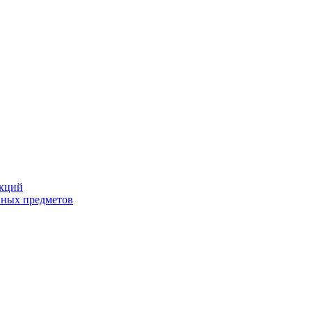
екций
йных предметов