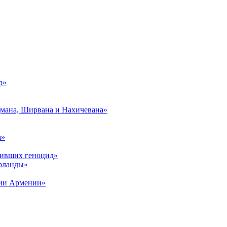
р»
дмана, Ширвана и Нахичевана»
а»
живших геноцид»
рланды»
рии Армении»