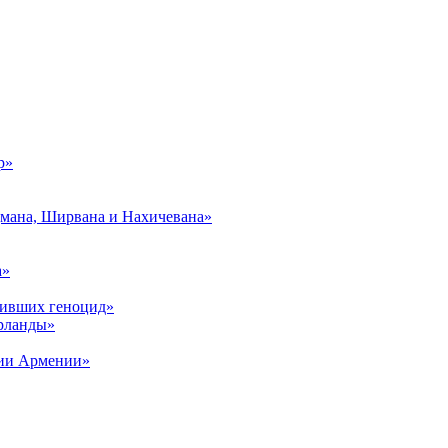
р»
дмана, Ширвана и Нахичевана»
а»
живших геноцид»
рланды»
рии Армении»