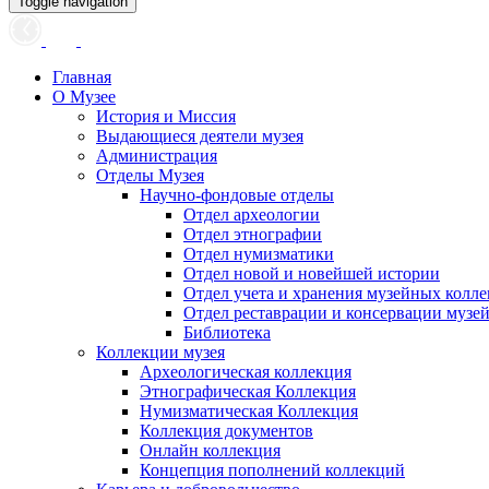
Toggle navigation
Главная
О Музее
История и Миссия
Выдающиеся деятели музея
Администрация
Отделы Музея
Научно-фондовые отделы
Отдел археологии
Отдел этнографии
Отдел нумизматики
Отдел новой и новейшей истории
Отдел учета и хранения музейных колл
Отдел реставрации и консервации музе
Библиотека
Коллекции музея
Археологическая коллекция
Этнографическая Коллекция
Нумизматическая Коллекция
Коллекция документов
Онлайн коллекция
Концепция пополнений коллекций