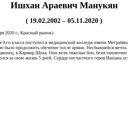
Ишхан Араевич Манукян
( 19.02.2002 – 05.11.2020 )
бря 2020 г., Красный рынок).
 9-го класса поступил в медицинский колледж имени Меграбян
 было продолжить обучение после армии. Несбывшейся мечта- с
наконец, в Кармир Шука. Они вели тяжелые бои, безостановочно
ролся за свою жизнь 5 дней. Сердце несчастного героя Ишхана о