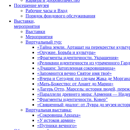
Карьера и добровольчество
Посещение музея
Рабочие часы и Вход
Порядок фондового обслуживания
Выставки,
мероприятия
Выставки
Мероприятия
Виртуальный тур:
«Тайна земли. Арташат на перекрестке культу
«Оружие. Борьба и культура»
«Фрагменты идентичности. Украшения»
«Реликвии идентичности из утраченного Гар
«Лчашен: Затопленная сокровищница»
«Запомнится вечно Святое имя твоё»
«Вчера и Сегодня: по следам Жака де Морган
«Мать-Божество: от Анаит до Марии»
«Лагерь Отто, Марсель: история людей, пере
«Параллели древнего мира: Армения — Ниде
“Фрагменты идентичности. Ковер”
«Священный диалог: от Лувра до музея исто
Виртуальная выставка:
«Сокровища Арцаха»
«У истоков армии»
«Путники вечного»