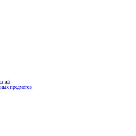
екций
йных предметов