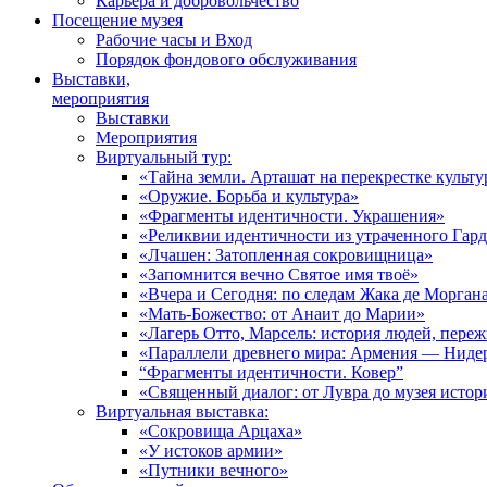
Карьера и добровольчество
Посещение музея
Рабочие часы и Вход
Порядок фондового обслуживания
Выставки,
мероприятия
Выставки
Мероприятия
Виртуальный тур:
«Тайна земли. Арташат на перекрестке культу
«Оружие. Борьба и культура»
«Фрагменты идентичности. Украшения»
«Реликвии идентичности из утраченного Гар
«Лчашен: Затопленная сокровищница»
«Запомнится вечно Святое имя твоё»
«Вчера и Сегодня: по следам Жака де Морган
«Мать-Божество: от Анаит до Марии»
«Лагерь Отто, Марсель: история людей, пере
«Параллели древнего мира: Армения — Ниде
“Фрагменты идентичности. Ковер”
«Священный диалог: от Лувра до музея исто
Виртуальная выставка:
«Сокровища Арцаха»
«У истоков армии»
«Путники вечного»