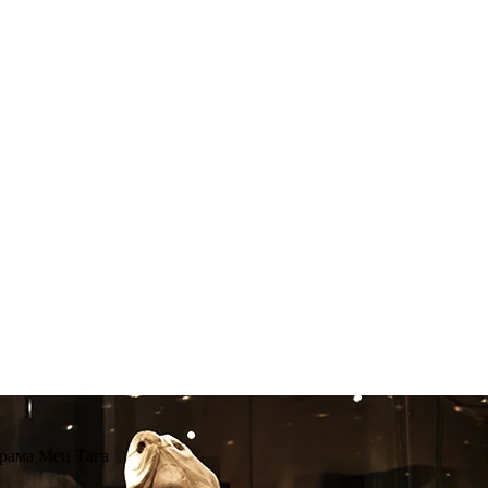
рама Мец Тага