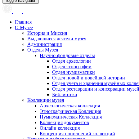
Toggle navigation
Главная
О Музее
История и Миссия
Выдающиеся деятели музея
Администрация
Отделы Музея
Научно-фондовые отделы
Отдел археологии
Отдел этнографии
Отдел нумизматики
Отдел новой и новейшей истории
Отдел учета и хранения музейных колл
Отдел реставрации и консервации музе
Библиотека
Коллекции музея
Археологическая коллекция
Этнографическая Коллекция
Нумизматическая Коллекция
Коллекция документов
Онлайн коллекция
Концепция пополнений коллекций