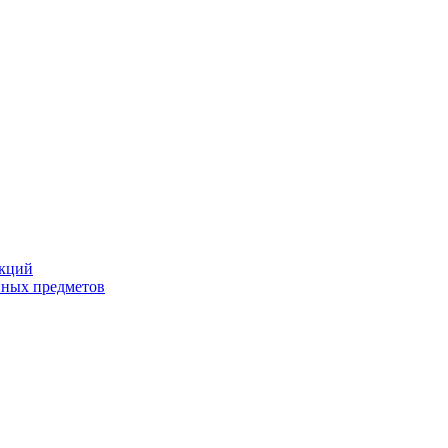
екций
йных предметов