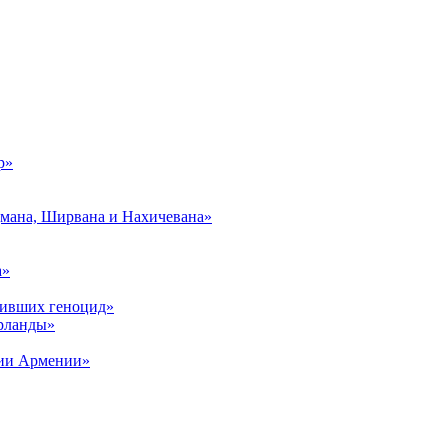
р»
дмана, Ширвана и Нахичевана»
а»
живших геноцид»
рланды»
рии Армении»