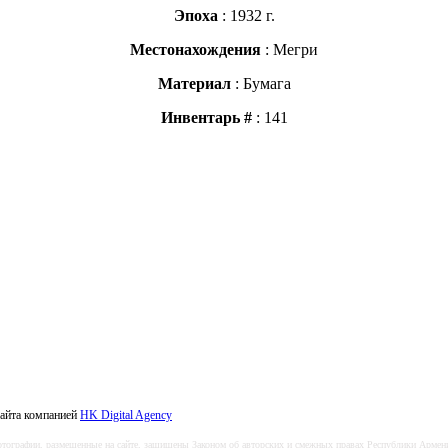
Эпоха
: 1932 г.
Местонахождения
: Мегри
Материал
: Бумага
Инвентарь
#
: 141
сайта компанией
HK Digital Agency
тографии, размещенные на сайте, защищены Законом об авторских и смежных правах Республики Армен