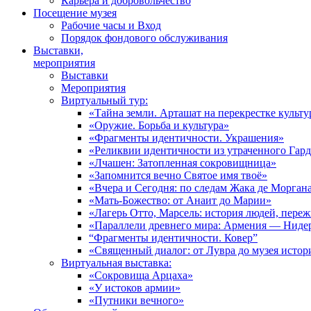
Карьера и добровольчество
Посещение музея
Рабочие часы и Вход
Порядок фондового обслуживания
Выставки,
мероприятия
Выставки
Мероприятия
Виртуальный тур:
«Тайна земли. Арташат на перекрестке культу
«Оружие. Борьба и культура»
«Фрагменты идентичности. Украшения»
«Реликвии идентичности из утраченного Гар
«Лчашен: Затопленная сокровищница»
«Запомнится вечно Святое имя твоё»
«Вчера и Сегодня: по следам Жака де Морган
«Мать-Божество: от Анаит до Марии»
«Лагерь Отто, Марсель: история людей, пере
«Параллели древнего мира: Армения — Ниде
“Фрагменты идентичности. Ковер”
«Священный диалог: от Лувра до музея исто
Виртуальная выставка:
«Сокровища Арцаха»
«У истоков армии»
«Путники вечного»