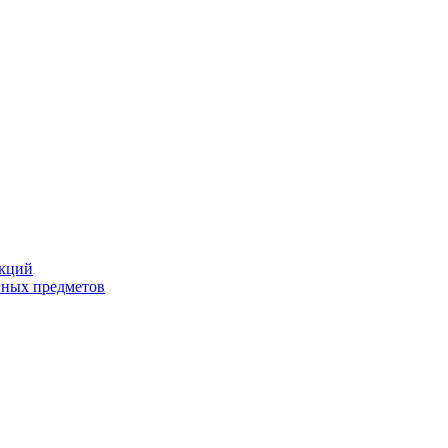
екций
йных предметов