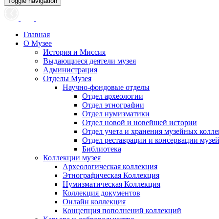
Toggle navigation
Главная
О Музее
История и Миссия
Выдающиеся деятели музея
Администрация
Отделы Музея
Научно-фондовые отделы
Отдел археологии
Отдел этнографии
Отдел нумизматики
Отдел новой и новейшей истории
Отдел учета и хранения музейных колл
Отдел реставрации и консервации музе
Библиотека
Коллекции музея
Археологическая коллекция
Этнографическая Коллекция
Нумизматическая Коллекция
Коллекция документов
Онлайн коллекция
Концепция пополнений коллекций