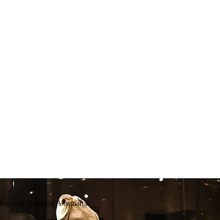
Портрет Гевонда Алишана