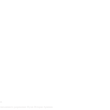
ия.
о письменного разрешения Музея Истории Армении.