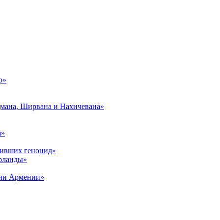
р»
дмана, Ширвана и Нахичевана»
а»
живших геноцид»
рланды»
рии Армении»