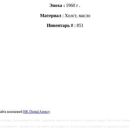
Эпоха ։
1960 г․
Материал
: Холст, масло
Инвентарь #
: 851
сайта компанией
HK Digital Agency
тографии, размещенные на сайте, защищены Законом об авторских и смежных правах Республики Армен
 иллюстрировать, адаптировать или менять фотографии по собственному усмотрению без предшествующег