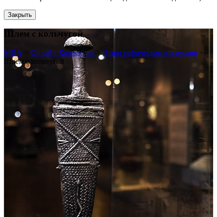
Закрыть
Шлем с кольчугой
МИА
>
Онлайн Коллекция
>
Этнографическая коллекция
>
Шлем с кольчугой