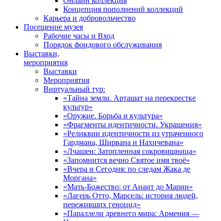
Онлайн коллекция
Концепция пополнений коллекций
Карьера и добровольчество
Посещение музея
Рабочие часы и Вход
Порядок фондового обслуживания
Выставки,
мероприятия
Выставки
Мероприятия
Виртуальный тур:
«Тайна земли. Арташат на перекрестке
культур»
«Оружие. Борьба и культура»
«Фрагменты идентичности. Украшения»
«Реликвии идентичности из утраченного
Гардмана, Ширвана и Нахичевана»
«Лчашен: Затопленная сокровищница»
«Запомнится вечно Святое имя твоё»
«Вчера и Сегодня: по следам Жака де
Моргана»
«Мать-Божество: от Анаит до Марии»
«Лагерь Отто, Марсель: история людей,
переживших геноцид»
«Параллели древнего мира: Армения —