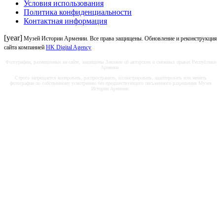
Условия использования
Политика конфиденциальности
Контактная информация
[year]
Музей Истории Армении. Все права защищены. Обновление и реконструкция
сайта компанией
HK Digital Agency
Фотографии, размещенные на сайте, защищены Законом об авторских и смежных правах Республики
Армения.
Строго запрещается копировать, распространять, иллюстрировать, адаптировать или менять
фотографии по собственному усмотрению без предшествующего письменного разрешения Музея
Истории Армении.