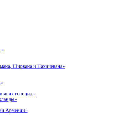
р»
дмана, Ширвана и Нахичевана»
а»
живших геноцид»
рланды»
рии Армении»