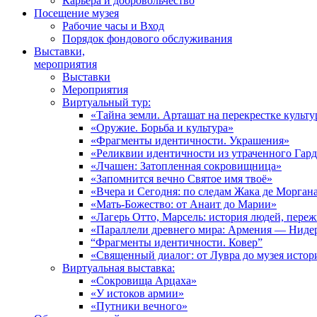
Карьера и добровольчество
Посещение музея
Рабочие часы и Вход
Порядок фондового обслуживания
Выставки,
мероприятия
Выставки
Мероприятия
Виртуальный тур:
«Тайна земли. Арташат на перекрестке культу
«Оружие. Борьба и культура»
«Фрагменты идентичности. Украшения»
«Реликвии идентичности из утраченного Гар
«Лчашен: Затопленная сокровищница»
«Запомнится вечно Святое имя твоё»
«Вчера и Сегодня: по следам Жака де Морган
«Мать-Божество: от Анаит до Марии»
«Лагерь Отто, Марсель: история людей, пере
«Параллели древнего мира: Армения — Ниде
“Фрагменты идентичности. Ковер”
«Священный диалог: от Лувра до музея исто
Виртуальная выставка:
«Сокровища Арцаха»
«У истоков армии»
«Путники вечного»