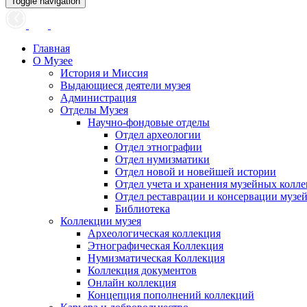
Toggle navigation
Главная
О Музее
История и Миссия
Выдающиеся деятели музея
Администрация
Отделы Музея
Научно-фондовые отделы
Отдел археологии
Отдел этнографии
Отдел нумизматики
Отдел новой и новейшей истории
Отдел учета и хранения музейных колл
Отдел реставрации и консервации музе
Библиотека
Коллекции музея
Археологическая коллекция
Этнографическая Коллекция
Нумизматическая Коллекция
Коллекция документов
Онлайн коллекция
Концепция пополнений коллекций