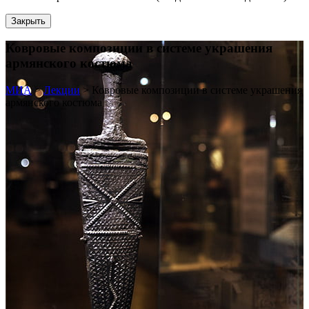
Закрыть
Ковровые композиции в системе украшения
армянского костюма
МИА
>
Лекции
>
Ковровые композиции в системе украшения
армянского костюма