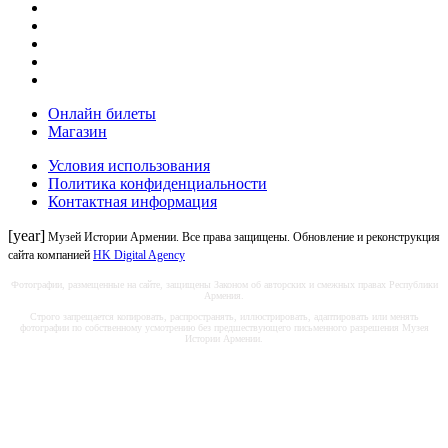
Онлайн билеты
Магазин
Условия использования
Политика конфиденциальности
Контактная информация
[year]
Музей Истории Армении. Все права защищены. Обновление и реконструкция
сайта компанией
HK Digital Agency
Фотографии, размещенные на сайте, защищены Законом об авторских и смежных правах Республики
Армения.
Строго запрещается копировать, распространять, иллюстрировать, адаптировать или менять
фотографии по собственному усмотрению без предшествующего письменного разрешения Музея
Истории Армении.