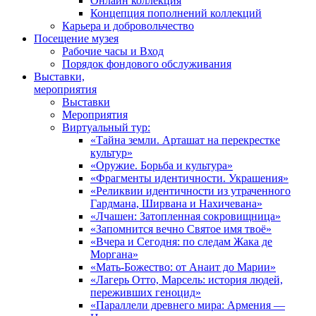
Онлайн коллекция
Концепция пополнений коллекций
Карьера и добровольчество
Посещение музея
Рабочие часы и Вход
Порядок фондового обслуживания
Выставки,
мероприятия
Выставки
Мероприятия
Виртуальный тур:
«Тайна земли. Арташат на перекрестке
культур»
«Оружие. Борьба и культура»
«Фрагменты идентичности. Украшения»
«Реликвии идентичности из утраченного
Гардмана, Ширвана и Нахичевана»
«Лчашен: Затопленная сокровищница»
«Запомнится вечно Святое имя твоё»
«Вчера и Сегодня: по следам Жака де
Моргана»
«Мать-Божество: от Анаит до Марии»
«Лагерь Отто, Марсель: история людей,
переживших геноцид»
«Параллели древнего мира: Армения —