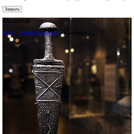
Закрыть
Հադրութ
МИА
>
Онлайн Коллекция
>
Հադրութ