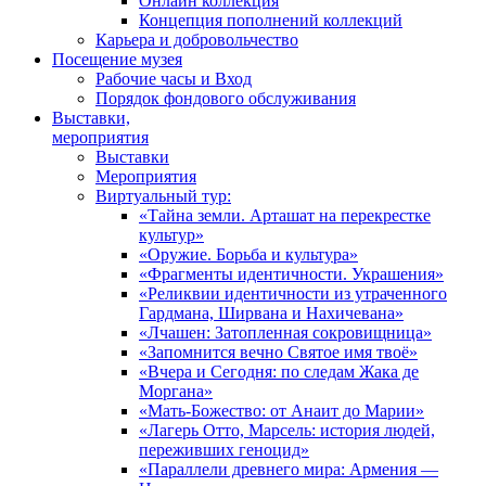
Онлайн коллекция
Концепция пополнений коллекций
Карьера и добровольчество
Посещение музея
Рабочие часы и Вход
Порядок фондового обслуживания
Выставки,
мероприятия
Выставки
Мероприятия
Виртуальный тур:
«Тайна земли. Арташат на перекрестке
культур»
«Оружие. Борьба и культура»
«Фрагменты идентичности. Украшения»
«Реликвии идентичности из утраченного
Гардмана, Ширвана и Нахичевана»
«Лчашен: Затопленная сокровищница»
«Запомнится вечно Святое имя твоё»
«Вчера и Сегодня: по следам Жака де
Моргана»
«Мать-Божество: от Анаит до Марии»
«Лагерь Отто, Марсель: история людей,
переживших геноцид»
«Параллели древнего мира: Армения —