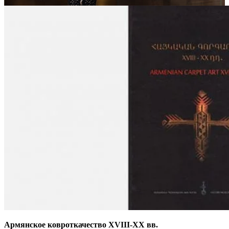
Армянское ковроткачество XVIII-XX вв.