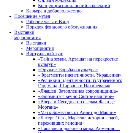
Онлайн коллекция
Концепция пополнений коллекций
Карьера и добровольчество
Посещение музея
Рабочие часы и Вход
Порядок фондового обслуживания
Выставки,
мероприятия
Выставки
Мероприятия
Виртуальный тур:
«Тайна земли. Арташат на перекрестке
культур»
«Оружие. Борьба и культура»
«Фрагменты идентичности. Украшения»
«Реликвии идентичности из утраченного
Гардмана, Ширвана и Нахичевана»
«Лчашен: Затопленная сокровищница»
«Запомнится вечно Святое имя твоё»
«Вчера и Сегодня: по следам Жака де
Моргана»
«Мать-Божество: от Анаит до Марии»
«Лагерь Отто, Марсель: история людей,
переживших геноцид»
«Параллели древнего мира: Армения —