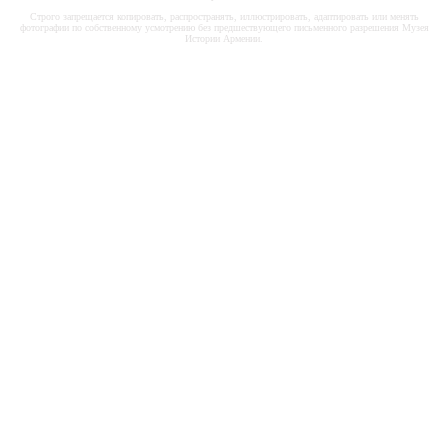
Строго запрещается копировать, распространять, иллюстрировать, адаптировать или менять
фотографии по собственному усмотрению без предшествующего письменного разрешения Музея
Истории Армении.