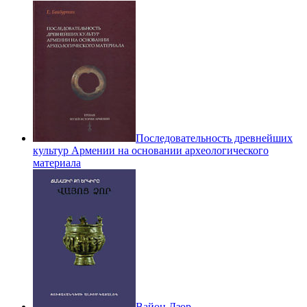
Последовательность древнейших
культур Армении на основании археологического
материала
Вайоц Дзор