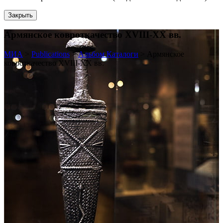
Закрыть
Армянское ковроткачество XVIII-XX вв.
МИА
>
Publications
>
Альбом Каталоги
>
Армянское
ковроткачество XVIII-XX вв.