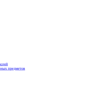
екций
йных предметов