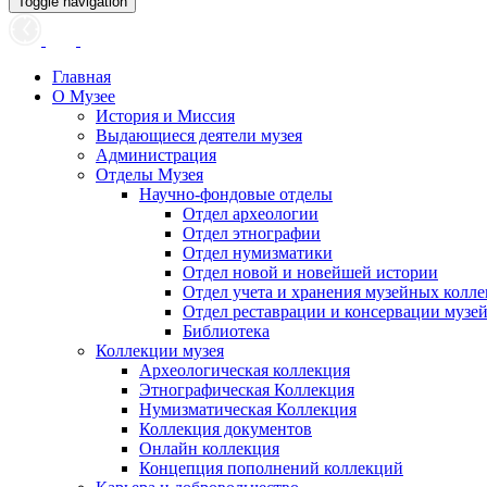
Toggle navigation
Главная
О Музее
История и Миссия
Выдающиеся деятели музея
Администрация
Отделы Музея
Научно-фондовые отделы
Отдел археологии
Отдел этнографии
Отдел нумизматики
Отдел новой и новейшей истории
Отдел учета и хранения музейных колл
Отдел реставрации и консервации музе
Библиотека
Коллекции музея
Археологическая коллекция
Этнографическая Коллекция
Нумизматическая Коллекция
Коллекция документов
Онлайн коллекция
Концепция пополнений коллекций