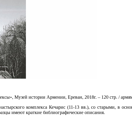
ксы», Музей истории Армении, Ереван, 2018г. – 120 стр. / арм
настырского комплекса Кечарис (11-13 вв.), со старыми, в о
разцы имеют краткие библиографические описания.