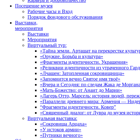
Карьера и добровольчество
Посещение музея
Рабочие часы и Вход
Порядок фондового обслуживания
Выставки,
мероприятия
Выставки
Мероприятия
Виртуальный тур:
«Тайна земли. Арташат на перекрестке культу
«Оружие. Борьба и культура»
«Фрагменты идентичности. Украшения»
«Реликвии идентичности из утраченного Гар
«Лчашен: Затопленная сокровищница»
«Запомнится вечно Святое имя твоё»
«Вчера и Сегодня: по следам Жака де Морган
«Мать-Божество: от Анаит до Марии»
«Лагерь Отто, Марсель: история людей, пере
«Параллели древнего мира: Армения — Ниде
“Фрагменты идентичности. Ковер”
«Священный диалог: от Лувра до музея исто
Виртуальная выставка:
«Сокровища Арцаха»
«У истоков армии»
«Путники вечного»