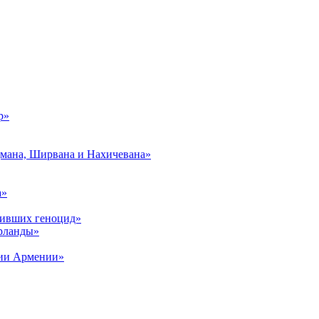
р»
дмана, Ширвана и Нахичевана»
а»
живших геноцид»
рланды»
рии Армении»