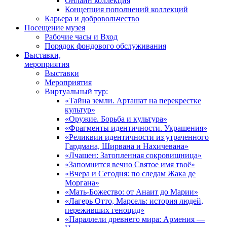
Онлайн коллекция
Концепция пополнений коллекций
Карьера и добровольчество
Посещение музея
Рабочие часы и Вход
Порядок фондового обслуживания
Выставки,
мероприятия
Выставки
Мероприятия
Виртуальный тур:
«Тайна земли. Арташат на перекрестке
культур»
«Оружие. Борьба и культура»
«Фрагменты идентичности. Украшения»
«Реликвии идентичности из утраченного
Гардмана, Ширвана и Нахичевана»
«Лчашен: Затопленная сокровищница»
«Запомнится вечно Святое имя твоё»
«Вчера и Сегодня: по следам Жака де
Моргана»
«Мать-Божество: от Анаит до Марии»
«Лагерь Отто, Марсель: история людей,
переживших геноцид»
«Параллели древнего мира: Армения —