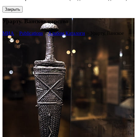
Закрыть
Урарту. Ванское царство
МИА
>
Publications
>
Альбом Каталоги
>
Урарту. Ванское
царство