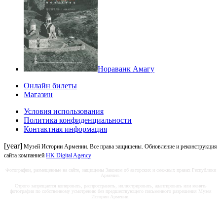
Нораванк Амагу
Онлайн билеты
Магазин
Условия использования
Политика конфиденциальности
Контактная информация
[year]
Музей Истории Армении. Все права защищены. Обновление и реконструкция
сайта компанией
HK Digital Agency
Фотографии, размещенные на сайте, защищены Законом об авторских и смежных правах Республики
Армения.
Строго запрещается копировать, распространять, иллюстрировать, адаптировать или менять
фотографии по собственному усмотрению без предшествующего письменного разрешения Музея
Истории Армении.