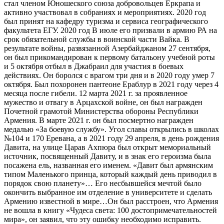
стал членом Юношеского союза добровольцев Еркрапа и
активно участвовал в собраниях и мероприятиях. 2020 год
был принят на кафедру туризма и сервиса географического
факультета ЕГУ. 2020 год В июле его призвали в армию РА на
срок обязательной службы в воинской части Вайка. В
результате войны, развязанной Азербайджаном 27 сентября,
он был прикомандирован к первому батальону учебной роты
и 5 октября отбыл в Джабраил для участия в боевых
действиях. Он боролся с врагом три дня и в 2020 году умер 7
октября. Был похоронен пантеоне Ераблур в 2021 году через 4
месяца после гибели. 12 марта 2021 г. за проявленное
мужество и отвагу в Арцахской войне, он был награжден
Почетной грамотой Министерства обороны Республики
Армения. В марте 2021 г. он был посмертно награжден
медалью «За боевую службу». Угол славы открылись в школах
№104 и 170 Еревана, а в 2021 году 29 апреля, в день рождения
Давита, на улице Царав Ахпюра был открыт мемориальный
источник, посвященный Давиту, и в знак его героизма была
посажена ель, названная его именем. «Давит был армянским
типом Маленького принца, который каждый день приводил в
порядок свою планету»… Его несбывшейся мечтой было
окончить выбранное им отделение в университете и сделать
Армению известной в мире…Он был расстроен, что Армения
не вошла в книгу «Чудеса света: 100 достопримечательностей
мира», он заявил, что эту ошибку необходимо исправить.