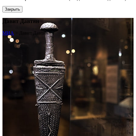
Закрыть
Давит Давтян
МИА
>
Давит Давтян