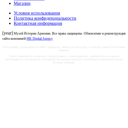
Магазин
Условия использования
Политика конфиденциальности
Контактная информация
[year]
Музей Истории Армении. Все права защищены. Обновление и реконструкция
сайта компанией
HK Digital Agency
Фотографии, размещенные на сайте, защищены Законом об авторских и смежных правах Республики
Армения.
Строго запрещается копировать, распространять, иллюстрировать, адаптировать или менять
фотографии по собственному усмотрению без предшествующего письменного разрешения Музея
Истории Армении.