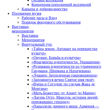
Онлайн коллекция
Концепция пополнений коллекций
Карьера и добровольчество
Посещение музея
Рабочие часы и Вход
Порядок фондового обслуживания
Выставки,
мероприятия
Выставки
Мероприятия
Виртуальный тур:
«Тайна земли. Арташат на перекрестке
культур»
«Оружие. Борьба и культура»
«Фрагменты идентичности. Украшения»
«Реликвии идентичности из утраченного
Гардмана, Ширвана и Нахичевана»
«Лчашен: Затопленная сокровищница»
«Запомнится вечно Святое имя твоё»
«Вчера и Сегодня: по следам Жака де
Моргана»
«Мать-Божество: от Анаит до Марии»
«Лагерь Отто, Марсель: история людей,
переживших геноцид»
«Параллели древнего мира: Армения —