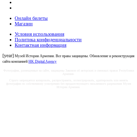
Онлайн билеты
Магазин
Условия использования
Политика конфиденциальности
Контактная информация
[year]
Музей Истории Армении. Все права защищены. Обновление и реконструкция
сайта компанией
HK Digital Agency
Фотографии, размещенные на сайте, защищены Законом об авторских и смежных правах Республики
Армения.
Строго запрещается копировать, распространять, иллюстрировать, адаптировать или менять
фотографии по собственному усмотрению без предшествующего письменного разрешения Музея
Истории Армении.