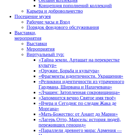
Онлайн коллекция
Концепция пополнений коллекций
Карьера и добровольчество
Посещение музея
Рабочие часы и Вход
Порядок фондового обслуживания
Выставки,
мероприятия
Выставки
Мероприятия
Виртуальный тур:
«Тайна земли. Арташат на перекрестке
культур»
«Оружие. Борьба и культура»
«Фрагменты идентичности. Украшения»
«Реликвии идентичности из утраченного
Гардмана, Ширвана и Нахичевана»
«Лчашен: Затопленная сокровищница»
«Запомнится вечно Святое имя твоё»
«Вчера и Сегодня: по следам Жака де
Моргана»
«Мать-Божество: от Анаит до Марии»
«Лагерь Отто, Марсель: история людей,
переживших геноцид»
«Параллели древнего мира: Армения —