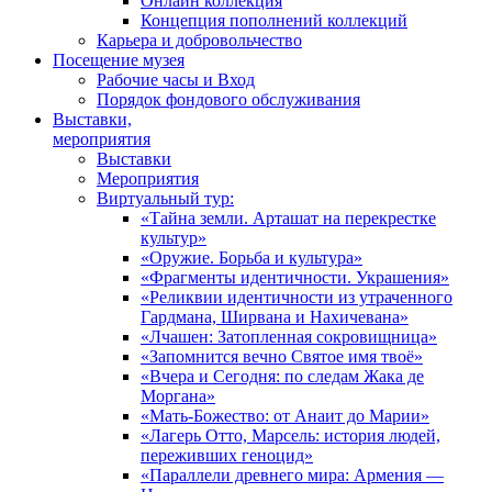
Онлайн коллекция
Концепция пополнений коллекций
Карьера и добровольчество
Посещение музея
Рабочие часы и Вход
Порядок фондового обслуживания
Выставки,
мероприятия
Выставки
Мероприятия
Виртуальный тур:
«Тайна земли. Арташат на перекрестке
культур»
«Оружие. Борьба и культура»
«Фрагменты идентичности. Украшения»
«Реликвии идентичности из утраченного
Гардмана, Ширвана и Нахичевана»
«Лчашен: Затопленная сокровищница»
«Запомнится вечно Святое имя твоё»
«Вчера и Сегодня: по следам Жака де
Моргана»
«Мать-Божество: от Анаит до Марии»
«Лагерь Отто, Марсель: история людей,
переживших геноцид»
«Параллели древнего мира: Армения —