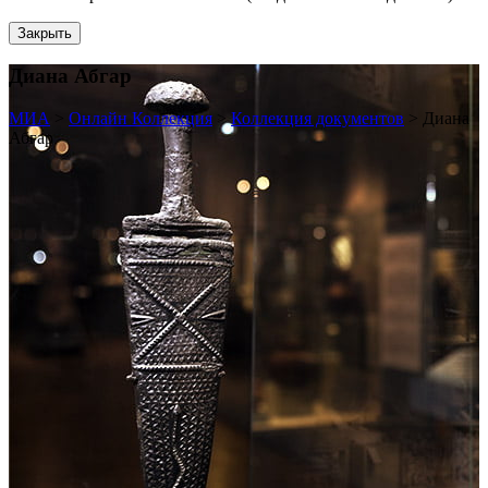
Закрыть
Диана Абгар
МИА
>
Онлайн Коллекция
>
Коллекция документов
>
Диана
Абгар