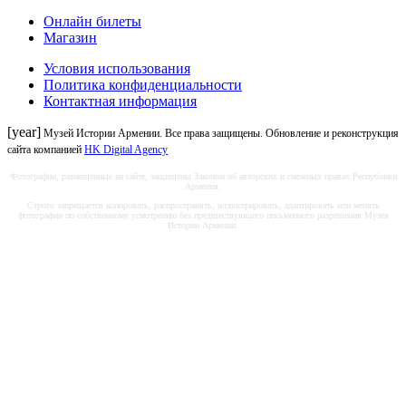
Онлайн билеты
Магазин
Условия использования
Политика конфиденциальности
Контактная информация
[year]
Музей Истории Армении. Все права защищены. Обновление и реконструкция
сайта компанией
HK Digital Agency
Фотографии, размещенные на сайте, защищены Законом об авторских и смежных правах Республики
Армения.
Строго запрещается копировать, распространять, иллюстрировать, адаптировать или менять
фотографии по собственному усмотрению без предшествующего письменного разрешения Музея
Истории Армении.