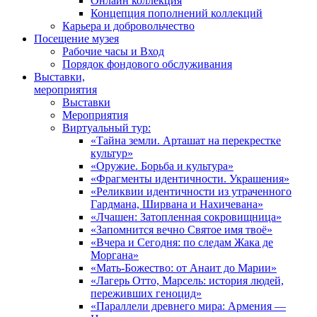
Онлайн коллекция
Концепция пополнений коллекций
Карьера и добровольчество
Посещение музея
Рабочие часы и Вход
Порядок фондового обслуживания
Выставки,
мероприятия
Выставки
Мероприятия
Виртуальный тур:
«Тайна земли. Арташат на перекрестке
культур»
«Оружие. Борьба и культура»
«Фрагменты идентичности. Украшения»
«Реликвии идентичности из утраченного
Гардмана, Ширвана и Нахичевана»
«Лчашен: Затопленная сокровищница»
«Запомнится вечно Святое имя твоё»
«Вчера и Сегодня: по следам Жака де
Моргана»
«Мать-Божество: от Анаит до Марии»
«Лагерь Отто, Марсель: история людей,
переживших геноцид»
«Параллели древнего мира: Армения —