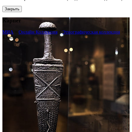
Закрыть
Карпет
МИА
>
Онлайн Коллекция
>
Этнографическая коллекция
>
Карпет