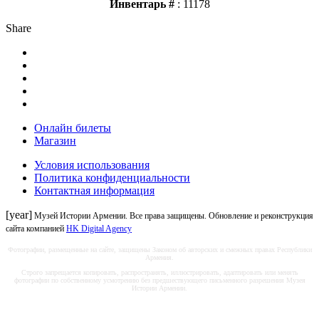
Инвентарь #
: 11178
Share
Онлайн билеты
Магазин
Условия использования
Политика конфиденциальности
Контактная информация
[year]
Музей Истории Армении. Все права защищены. Обновление и реконструкция
сайта компанией
HK Digital Agency
Фотографии, размещенные на сайте, защищены Законом об авторских и смежных правах Республики
Армения.
Строго запрещается копировать, распространять, иллюстрировать, адаптировать или менять
фотографии по собственному усмотрению без предшествующего письменного разрешения Музея
Истории Армении.