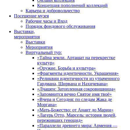
Онлайн коллекция
Концепция пополнений коллекций
Карьера и добровольчество
Посещение музея
Рабочие часы и Вход
Порядок фондового обслуживания
Выставки,
мероприятия
Выставки
Мероприятия
Виртуальный тур:
«Тайна земли. Арташат на перекрестке
культур»
«Оружие. Борьба и культура»
«Фрагменты идентичности. Украшения»
«Реликвии идентичности из утраченного
Гардмана, Ширвана и Нахичевана»
«Лчашен: Затопленная сокровищница»
«Запомнится вечно Святое имя твоё»
«Вчера и Сегодня: по следам Жака де
Моргана»
«Мать-Божество: от Анаит до Марии»
«Лагерь Отто, Марсель: история людей,
переживших геноцид»
«Параллели древнего мира: Армения —