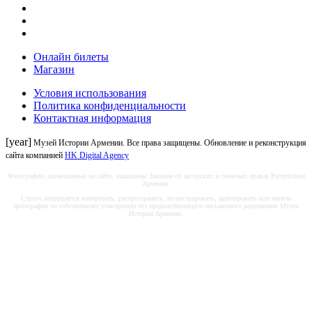
Онлайн билеты
Магазин
Условия использования
Политика конфиденциальности
Контактная информация
[year]
Музей Истории Армении. Все права защищены. Обновление и реконструкция
сайта компанией
HK Digital Agency
Фотографии, размещенные на сайте, защищены Законом об авторских и смежных правах Республики
Армения.
Строго запрещается копировать, распространять, иллюстрировать, адаптировать или менять
фотографии по собственному усмотрению без предшествующего письменного разрешения Музея
Истории Армении.