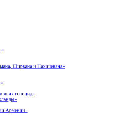
р»
дмана, Ширвана и Нахичевана»
а»
живших геноцид»
рланды»
рии Армении»