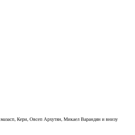
Амазасп, Кери, Овсеп Архутян, Микаел Варандян и внизу