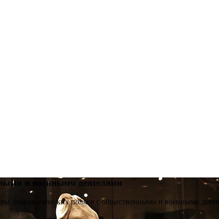
нными и военными деятелями
ры добровольческих полков с общественными и военными деят