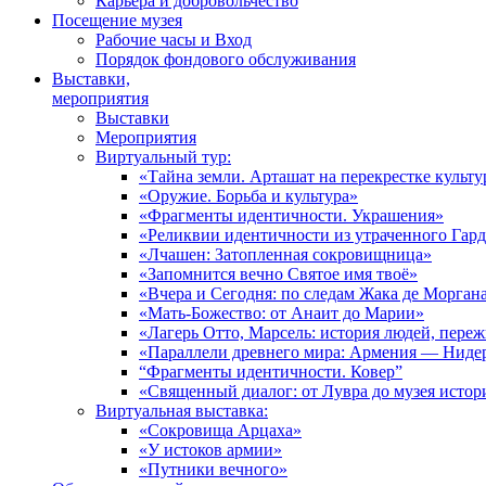
Карьера и добровольчество
Посещение музея
Рабочие часы и Вход
Порядок фондового обслуживания
Выставки,
мероприятия
Выставки
Мероприятия
Виртуальный тур:
«Тайна земли. Арташат на перекрестке культу
«Оружие. Борьба и культура»
«Фрагменты идентичности. Украшения»
«Реликвии идентичности из утраченного Гар
«Лчашен: Затопленная сокровищница»
«Запомнится вечно Святое имя твоё»
«Вчера и Сегодня: по следам Жака де Морган
«Мать-Божество: от Анаит до Марии»
«Лагерь Отто, Марсель: история людей, пере
«Параллели древнего мира: Армения — Ниде
“Фрагменты идентичности. Ковер”
«Священный диалог: от Лувра до музея исто
Виртуальная выставка:
«Сокровища Арцаха»
«У истоков армии»
«Путники вечного»