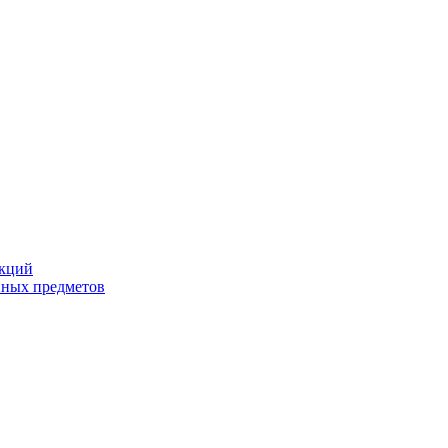
екций
йных предметов