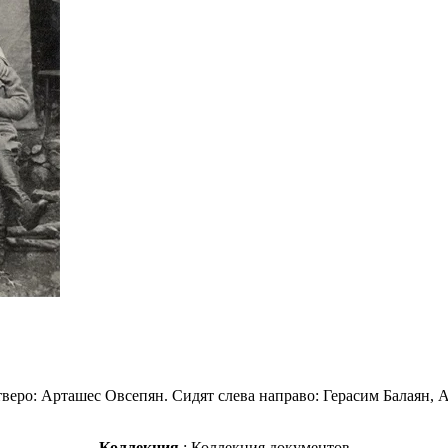
веро: Арташес Овсепян. Сидят слева направо: Герасим Балаян, 
Коллекция
: Коллекция документов