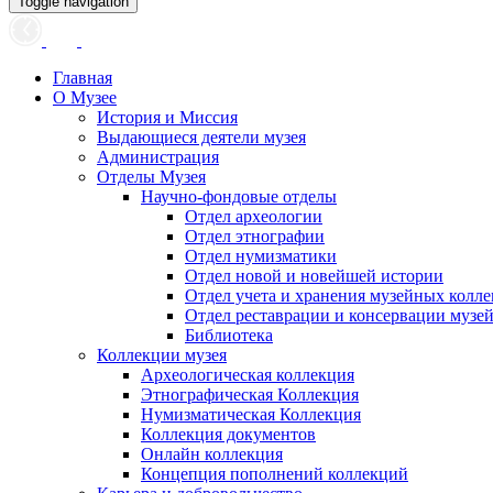
Toggle navigation
Главная
О Музее
История и Миссия
Выдающиеся деятели музея
Администрация
Отделы Музея
Научно-фондовые отделы
Отдел археологии
Отдел этнографии
Отдел нумизматики
Отдел новой и новейшей истории
Отдел учета и хранения музейных колл
Отдел реставрации и консервации музе
Библиотека
Коллекции музея
Археологическая коллекция
Этнографическая Коллекция
Нумизматическая Коллекция
Коллекция документов
Онлайн коллекция
Концепция пополнений коллекций