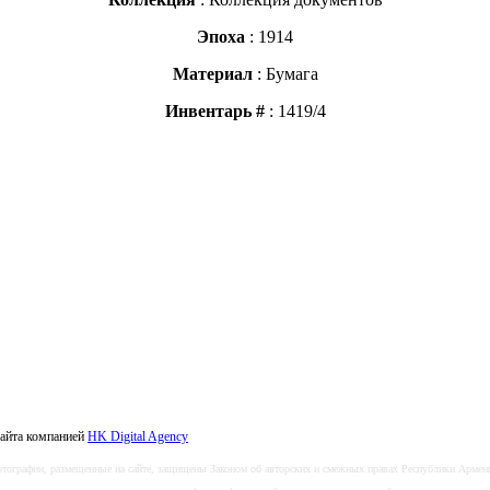
Эпоха
: 1914
Материал
: Бумага
Инвентарь
#
: 1419/4
сайта компанией
HK Digital Agency
тографии, размещенные на сайте, защищены Законом об авторских и смежных правах Республики Армен