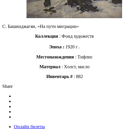
С. Башинджагян, «На пути миграции»
Коллекция
: Фонд художеств
Эпоха ։
1920 г․
Местонахождения
: Тифлис
Материал
: Xолст, масло
Инвентарь #
: 882
Share
Онлайн билеты