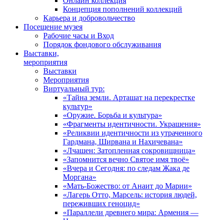
Онлайн коллекция
Концепция пополнений коллекций
Карьера и добровольчество
Посещение музея
Рабочие часы и Вход
Порядок фондового обслуживания
Выставки,
мероприятия
Выставки
Мероприятия
Виртуальный тур:
«Тайна земли. Арташат на перекрестке
культур»
«Оружие. Борьба и культура»
«Фрагменты идентичности. Украшения»
«Реликвии идентичности из утраченного
Гардмана, Ширвана и Нахичевана»
«Лчашен: Затопленная сокровищница»
«Запомнится вечно Святое имя твоё»
«Вчера и Сегодня: по следам Жака де
Моргана»
«Мать-Божество: от Анаит до Марии»
«Лагерь Отто, Марсель: история людей,
переживших геноцид»
«Параллели древнего мира: Армения —