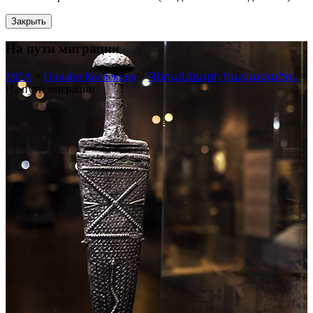
Закрыть
На пути миграции
МИА
>
Онлайн Коллекция
>
Գեղանկարի հավաքածու
>
На пути миграции