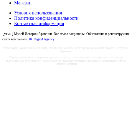
Магазин
Условия использования
Политика конфиденциальности
Контактная информация
[year]
Музей Истории Армении. Все права защищены. Обновление и реконструкция
сайта компанией
HK Digital Agency
Фотографии, размещенные на сайте, защищены Законом об авторских и смежных правах Республики
Армения.
Строго запрещается копировать, распространять, иллюстрировать, адаптировать или менять
фотографии по собственному усмотрению без предшествующего письменного разрешения Музея
Истории Армении.