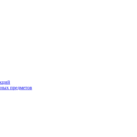
екций
йных предметов