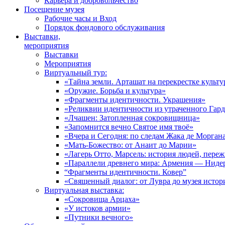
Карьера и добровольчество
Посещение музея
Рабочие часы и Вход
Порядок фондового обслуживания
Выставки,
мероприятия
Выставки
Мероприятия
Виртуальный тур:
«Тайна земли. Арташат на перекрестке культу
«Оружие. Борьба и культура»
«Фрагменты идентичности. Украшения»
«Реликвии идентичности из утраченного Гар
«Лчашен: Затопленная сокровищница»
«Запомнится вечно Святое имя твоё»
«Вчера и Сегодня: по следам Жака де Морган
«Мать-Божество: от Анаит до Марии»
«Лагерь Отто, Марсель: история людей, пере
«Параллели древнего мира: Армения — Ниде
“Фрагменты идентичности. Ковер”
«Священный диалог: от Лувра до музея исто
Виртуальная выставка:
«Сокровища Арцаха»
«У истоков армии»
«Путники вечного»