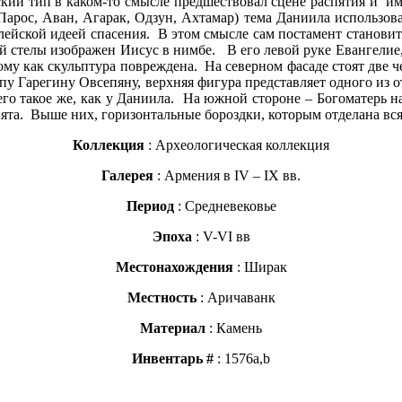
ский тип в каком-то смысле предшествовал сцене распятия и и
 Парос, Аван, Агарак, Одзун, Ахтамар) тема Даниила использо
лейской идеей спасения. В этом смысле сам постамент станови
ой стелы изображен Иисус в нимбе. В его левой руке Евангелие,
ому как скульптура повреждена. На северном фасаде стоят две
опу Гарегину Овсепяну, верхняя фигура представляет одного из 
его такое же, как у Даниила. На южной стороне – Богоматерь 
нята. Выше них, горизонтальные бороздки, которым отделана вс
Коллекция
: Археологическая коллекция
Галерея
: Армения в IV – IX вв.
Период
: Средневековье
Эпоха
: V-VI вв
Местонахождения
: Ширак
Местность
: Аричаванк
Материал
: Камень
Инвентарь #
: 1576a,b