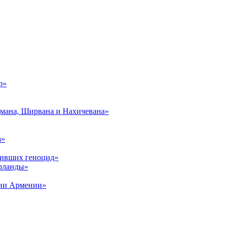
р»
дмана, Ширвана и Нахичевана»
а»
живших геноцид»
рланды»
рии Армении»