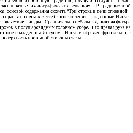
меет древнюю восточную традицию, идущую из глубины веков.
валась в разных иконографических решениях. В традиционной
тся основой содержания сюжета “Три отрока в печи огненной”,
 а правая поднята в жесте благословления. Под ногами Иисуса
 человеческие фигуры. Сравнительно небольшая, нижняя фигура
отроков в полушаровидным головном уборе. Его правая рука на
на троне с младенцем Иисусом. Иисус изображен фронтально, с
я поверхность восточной стороны стелы.