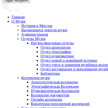
Toggle navigation
Главная
О Музее
История и Миссия
Выдающиеся деятели музея
Администрация
Отделы Музея
Научно-фондовые отделы
Отдел археологии
Отдел этнографии
Отдел нумизматики
Отдел новой и новейшей истории
Отдел учета и хранения музейных колл
Отдел реставрации и консервации музе
Библиотека
Коллекции музея
Археологическая коллекция
Этнографическая Коллекция
Нумизматическая Коллекция
Коллекция документов
Онлайн коллекция
Концепция пополнений коллекций