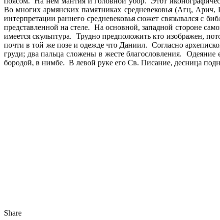
поясом. На нем мантия и головной убор. Этот иконографиче
Во многих армянских памятниках средневековья (Агц, Арич,
интерпретации раннего средневековья сюжет связывался с биб
представленной на стеле. На основной, западной стороне сам
имеется скульптура. Трудно предположить кто изображен, пот
почти в той же позе и одежде что Даниил. Согласно археписк
груди; два пальца сложены в жесте благословления. Одеяние 
бородой, в нимбе. В левой руке его Св. Писание, десница под
Share