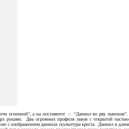
печи огненной”, а на постаменте – “Даниил во рву львином”. 
ерх руками. Два огромных профиля львов с открытой пастью
не с изображением даниила скульптура креста. Даниил в дли