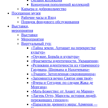
Онлайн коллекция
Концепция пополнений коллекций
Карьера и добровольчество
Посещение музея
Рабочие часы и Вход
Порядок фондового обслуживания
Выставки,
мероприятия
Выставки
Мероприятия
Виртуальный тур:
«Тайна земли. Арташат на перекрестке
культур»
«Оружие. Борьба и культура»
«Фрагменты идентичности. Украшения»
«Реликвии идентичности из утраченного
Гардмана, Ширвана и Нахичевана»
«Лчашен: Затопленная сокровищница»
«Запомнится вечно Святое имя твоё»
«Вчера и Сегодня: по следам Жака де
Моргана»
«Мать-Божество: от Анаит до Марии»
«Лагерь Отто, Марсель: история людей,
переживших геноцид»
«Параллели древнего мира: Армения —