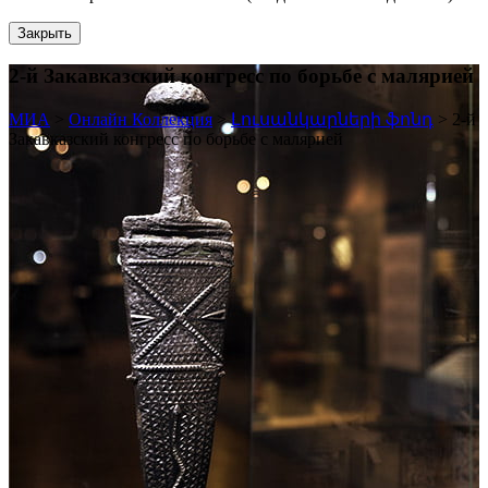
Закрыть
2-й Закавказский конгресс по борьбе с малярией
МИА
>
Онлайн Коллекция
>
Լուսանկարների ֆոնդ
>
2-й
Закавказский конгресс по борьбе с малярией