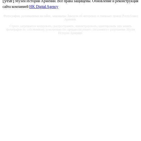
[year]
Музей Истории Армении. Все права защищены. Обновление и реконструкция
сайта компанией
HK Digital Agency
Фотографии, размещенные на сайте, защищены Законом об авторских и смежных правах Республики
Армения.
Строго запрещается копировать, распространять, иллюстрировать, адаптировать или менять
фотографии по собственному усмотрению без предшествующего письменного разрешения Музея
Истории Армении.