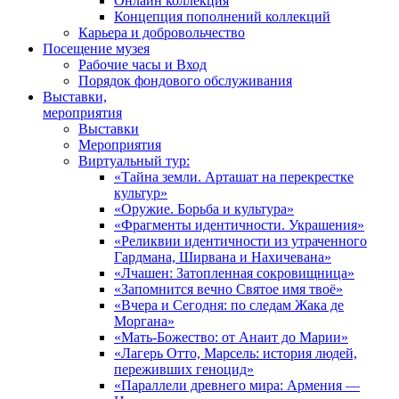
Онлайн коллекция
Концепция пополнений коллекций
Карьера и добровольчество
Посещение музея
Рабочие часы и Вход
Порядок фондового обслуживания
Выставки,
мероприятия
Выставки
Мероприятия
Виртуальный тур:
«Тайна земли. Арташат на перекрестке
культур»
«Оружие. Борьба и культура»
«Фрагменты идентичности. Украшения»
«Реликвии идентичности из утраченного
Гардмана, Ширвана и Нахичевана»
«Лчашен: Затопленная сокровищница»
«Запомнится вечно Святое имя твоё»
«Вчера и Сегодня: по следам Жака де
Моргана»
«Мать-Божество: от Анаит до Марии»
«Лагерь Отто, Марсель: история людей,
переживших геноцид»
«Параллели древнего мира: Армения —