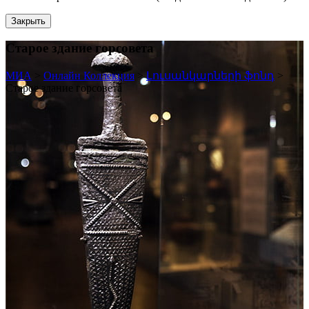
Закрыть
Старое здание горсовета
МИА
>
Онлайн Коллекция
>
Լուսանկարների ֆոնդ
>
Старое здание горсовета