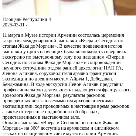
Площадь Республики 4
2025-03-11 -
11 марта в Музее истории Армении состоялась церемония
закрытия международной выставки «Вчера и Сегодня: по
стопам Жака де Моргана». В качестве подведения итогов
выставки у присутствующих была возможность совершить
экскурсию по выставочному залу под названием «Вчера и
Сегодня: по стопам Жака де Моргана» в сопровождении
научного сотрудника отдела ранней археологии НАН РА,
Левона Агикяна, соруководителя армяно-французской
экспедиции по древним местам Айрум 1, Дебедаван,
Бенджамина. В ходе экскурсии Левон Агикян представил
профессиональную деятельность выдающегося французского
археолога Жака де Моргана, результаты раскопок,
проведенных возглавляемыми им археологическими
экспедициями, ход проводимых в настоящее время раскопок,
а также интересные подробности об образцах,
представленных в выставочном зале.
Онлайн-выставка «Вчера и Сегодня: по стопам Жака де
Моргана» на 360° доступна на армянском и английском
языках на официальном сайте музея истории Армении.