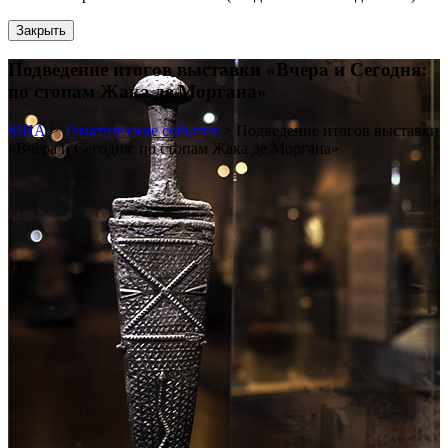
Закрыть
Подведение итогов выставки «Вчера и Сегодня:
по стопам Жака де Моргана»
МИА
>
Тематические события
>
Подведение итогов выставки
«Вчера и Сегодня: по стопам Жака де Моргана»