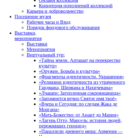
Онлайн коллекция
Концепция пополнений коллекций
Карьера и добровольчество
Посещение музея
Рабочие часы и Вход
Порядок фондового обслуживания
Выставки,
мероприятия
Выставки
Мероприятия
Виртуальный тур:
«Тайна земли. Арташат на перекрестке
культур»
«Оружие. Борьба и культура»
«Фрагменты идентичности. Украшения»
«Реликвии идентичности из утраченного
Гардмана, Ширвана и Нахичевана»
«Лчашен: Затопленная сокровищница»
«Запомнится вечно Святое имя твоё»
«Вчера и Сегодня: по следам Жака де
Моргана»
«Мать-Божество: от Анаит до Марии»
«Лагерь Отто, Марсель: история людей,
переживших геноцид»
«Параллели древнего мира: Армения —