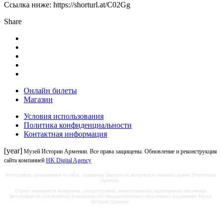
Ссылка ниже: https://shorturl.at/C02Gg
Share
Онлайн билеты
Магазин
Условия использования
Политика конфиденциальности
Контактная информация
[year]
Музей Истории Армении. Все права защищены. Обновление и реконструкция
сайта компанией
HK Digital Agency
Фотографии, размещенные на сайте, защищены Законом об авторских и смежных правах Республики
Армения.
Строго запрещается копировать, распространять, иллюстрировать, адаптировать или менять
фотографии по собственному усмотрению без предшествующего письменного разрешения Музея
Истории Армении.