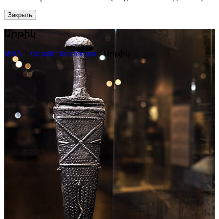
Закрыть
Արթիկ
МИА
>
Онлайн Коллекция
>
Արթիկ