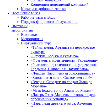
Онлайн коллекция
Концепция пополнений коллекций
Карьера и добровольчество
Посещение музея
Рабочие часы и Вход
Порядок фондового обслуживания
Выставки,
мероприятия
Выставки
Мероприятия
Виртуальный тур:
«Тайна земли. Арташат на перекрестке
культур»
«Оружие. Борьба и культура»
«Фрагменты идентичности. Украшения»
«Реликвии идентичности из утраченного
Гардмана, Ширвана и Нахичевана»
«Лчашен: Затопленная сокровищница»
«Запомнится вечно Святое имя твоё»
«Вчера и Сегодня: по следам Жака де
Моргана»
«Мать-Божество: от Анаит до Марии»
«Лагерь Отто, Марсель: история людей,
переживших геноцид»
«Параллели древнего мира: Армения —