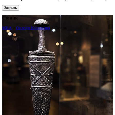
Закрыть
Сюник
МИА
>
Онлайн Коллекция
>
Сюник