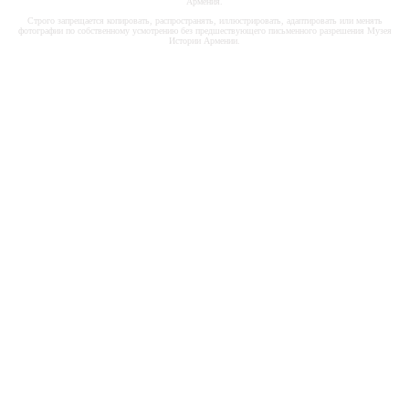
Армения.
Строго запрещается копировать, распространять, иллюстрировать, адаптировать или менять
фотографии по собственному усмотрению без предшествующего письменного разрешения Музея
Истории Армении.