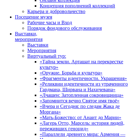
Онлайн коллекция
Концепция пополнений коллекций
Карьера и добровольчество
Посещение музея
Рабочие часы и Вход
Порядок фондового обслуживания
Выставки,
мероприятия
Выставки
Мероприятия
Виртуальный тур:
«Тайна земли. Арташат на перекрестке
культур»
«Оружие. Борьба и культура»
«Фрагменты идентичности. Украшения»
«Реликвии идентичности из утраченного
Гардмана, Ширвана и Нахичевана»
«Лчашен: Затопленная сокровищница»
«Запомнится вечно Святое имя твоё»
«Вчера и Сегодня: по следам Жака де
Моргана»
«Мать-Божество: от Анаит до Марии»
«Лагерь Отто, Марсель: история людей,
переживших геноцид»
«Параллели древнего мира: Армения —