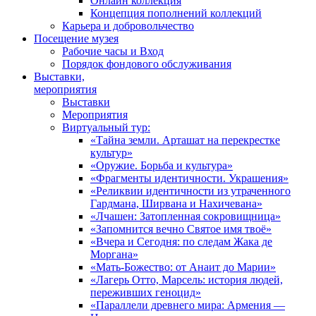
Онлайн коллекция
Концепция пополнений коллекций
Карьера и добровольчество
Посещение музея
Рабочие часы и Вход
Порядок фондового обслуживания
Выставки,
мероприятия
Выставки
Мероприятия
Виртуальный тур:
«Тайна земли. Арташат на перекрестке
культур»
«Оружие. Борьба и культура»
«Фрагменты идентичности. Украшения»
«Реликвии идентичности из утраченного
Гардмана, Ширвана и Нахичевана»
«Лчашен: Затопленная сокровищница»
«Запомнится вечно Святое имя твоё»
«Вчера и Сегодня: по следам Жака де
Моргана»
«Мать-Божество: от Анаит до Марии»
«Лагерь Отто, Марсель: история людей,
переживших геноцид»
«Параллели древнего мира: Армения —