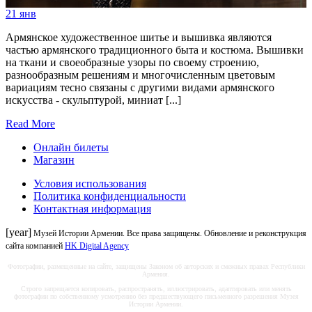
21
янв
Армянское художественное шитье и вышивка являются
частью армянского традиционного быта и костюма. Вышивки
на ткани и своеобразные узоры по своему строению,
разнообразным решениям и многочисленным цветовым
вариациям тесно связаны с другими видами армянского
искусства - скульптурой, миниат [...]
Read More
Онлайн билеты
Магазин
Условия использования
Политика конфиденциальности
Контактная информация
[year]
Музей Истории Армении. Все права защищены. Обновление и реконструкция
сайта компанией
HK Digital Agency
Фотографии, размещенные на сайте, защищены Законом об авторских и смежных правах Республики
Армения.
Строго запрещается копировать, распространять, иллюстрировать, адаптировать или менять
фотографии по собственному усмотрению без предшествующего письменного разрешения Музея
Истории Армении.