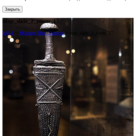
Закрыть
map_slide_2_room_17
МИА
>
Museum Map Contents
>
map_slide_2_room_17