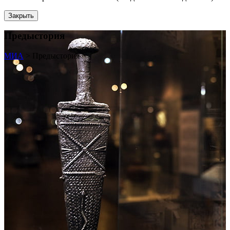
Закрыть
Предыстория
МИА
>
Предыстория