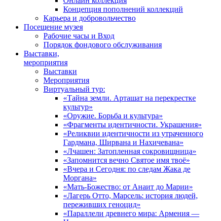
Онлайн коллекция
Концепция пополнений коллекций
Карьера и добровольчество
Посещение музея
Рабочие часы и Вход
Порядок фондового обслуживания
Выставки,
мероприятия
Выставки
Мероприятия
Виртуальный тур:
«Тайна земли. Арташат на перекрестке
культур»
«Оружие. Борьба и культура»
«Фрагменты идентичности. Украшения»
«Реликвии идентичности из утраченного
Гардмана, Ширвана и Нахичевана»
«Лчашен: Затопленная сокровищница»
«Запомнится вечно Святое имя твоё»
«Вчера и Сегодня: по следам Жака де
Моргана»
«Мать-Божество: от Анаит до Марии»
«Лагерь Отто, Марсель: история людей,
переживших геноцид»
«Параллели древнего мира: Армения —