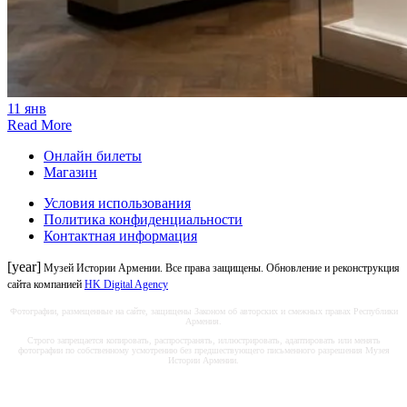
11
янв
Read More
Онлайн билеты
Магазин
Условия использования
Политика конфиденциальности
Контактная информация
[year]
Музей Истории Армении. Все права защищены. Обновление и реконструкция
сайта компанией
HK Digital Agency
Фотографии, размещенные на сайте, защищены Законом об авторских и смежных правах Республики
Армения.
Строго запрещается копировать, распространять, иллюстрировать, адаптировать или менять
фотографии по собственному усмотрению без предшествующего письменного разрешения Музея
Истории Армении.