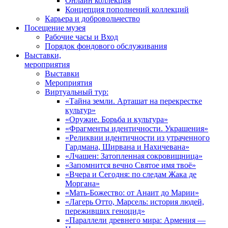
Онлайн коллекция
Концепция пополнений коллекций
Карьера и добровольчество
Посещение музея
Рабочие часы и Вход
Порядок фондового обслуживания
Выставки,
мероприятия
Выставки
Мероприятия
Виртуальный тур:
«Тайна земли. Арташат на перекрестке
культур»
«Оружие. Борьба и культура»
«Фрагменты идентичности. Украшения»
«Реликвии идентичности из утраченного
Гардмана, Ширвана и Нахичевана»
«Лчашен: Затопленная сокровищница»
«Запомнится вечно Святое имя твоё»
«Вчера и Сегодня: по следам Жака де
Моргана»
«Мать-Божество: от Анаит до Марии»
«Лагерь Отто, Марсель: история людей,
переживших геноцид»
«Параллели древнего мира: Армения —