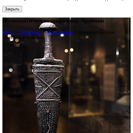
Закрыть
Нумизматические сокровища Армении
МИА
>
Publications
>
Монографии
>
Нумизматические
сокровища Армении