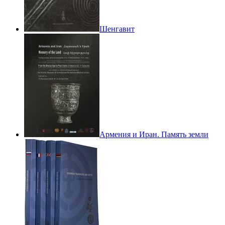
Шенгавит
Армения и Иран. Память земли