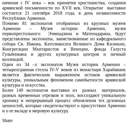
начиная с IV века – век принятия христианства, создания
армянской письменности по XVII век. Открытие выставки
состоится 21 сентября 2018 года, в день независимости
Республики Армении.
Помимо 81 экспонатов отобранных из крупных музеев
Армении – Музея истории Армении, музея
первопрестольного Эчмиадзина и Матенадарана, будут
представлены экспонаты, заимствованные из кафедрального
собора Св. Иакова, Католикосата Великого Дома Киликии,
Конгрегации Мхитаристов в Венеции, фонда Галуста
Гульбенкяна и других культурных центров и личный
коллекций.
Один из 34 –х экспонатов Музея истории Армении –
четырехгранная стелла IV-V веков из монастыря Харабаванк
является фактическим выражением истоков армянской
культуры, уникальным феноменом самобытности армянской
культуры и искусства.
Более 140 экспонатов выставки из разных материалов,
разных временных отрезков и эпох, воссоздают уникальную
хронику и непрерывный процесс обновления тех духовных
ценностей, которые свидетельствуют о присутствии Армении
и о ее вкладе в мировую культуру.
Share