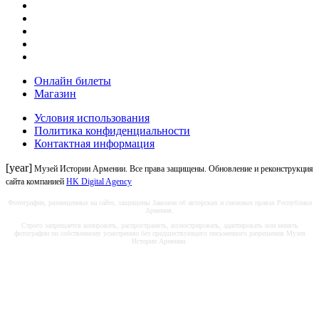
Онлайн билеты
Магазин
Условия использования
Политика конфиденциальности
Контактная информация
[year]
Музей Истории Армении. Все права защищены. Обновление и реконструкция
сайта компанией
HK Digital Agency
Фотографии, размещенные на сайте, защищены Законом об авторских и смежных правах Республики
Армения.
Строго запрещается копировать, распространять, иллюстрировать, адаптировать или менять
фотографии по собственному усмотрению без предшествующего письменного разрешения Музея
Истории Армении.