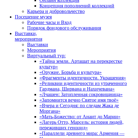
Онлайн коллекция
Концепция пополнений коллекций
Карьера и добровольчество
Посещение музея
Рабочие часы и Вход
Порядок фондового обслуживания
Выставки,
мероприятия
Выставки
Мероприятия
Виртуальный тур:
«Тайна земли. Арташат на перекрестке
культур»
«Оружие. Борьба и культура»
«Фрагменты идентичности. Украшения»
«Реликвии идентичности из утраченного
Гардмана, Ширвана и Нахичевана»
«Лчашен: Затопленная сокровищница»
«Запомнится вечно Святое имя твоё»
«Вчера и Сегодня: по следам Жака де
Моргана»
«Мать-Божество: от Анаит до Марии»
«Лагерь Отто, Марсель: история людей,
переживших геноцид»
«Параллели древнего мира: Армения —