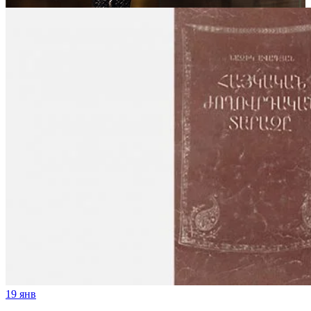
19
янв