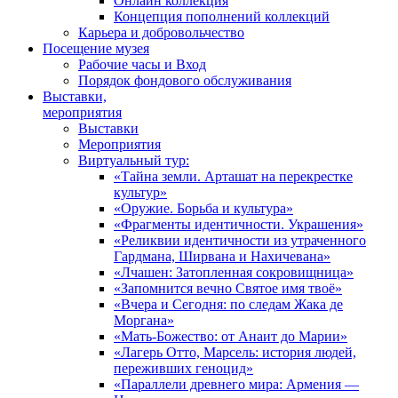
Онлайн коллекция
Концепция пополнений коллекций
Карьера и добровольчество
Посещение музея
Рабочие часы и Вход
Порядок фондового обслуживания
Выставки,
мероприятия
Выставки
Мероприятия
Виртуальный тур:
«Тайна земли. Арташат на перекрестке
культур»
«Оружие. Борьба и культура»
«Фрагменты идентичности. Украшения»
«Реликвии идентичности из утраченного
Гардмана, Ширвана и Нахичевана»
«Лчашен: Затопленная сокровищница»
«Запомнится вечно Святое имя твоё»
«Вчера и Сегодня: по следам Жака де
Моргана»
«Мать-Божество: от Анаит до Марии»
«Лагерь Отто, Марсель: история людей,
переживших геноцид»
«Параллели древнего мира: Армения —