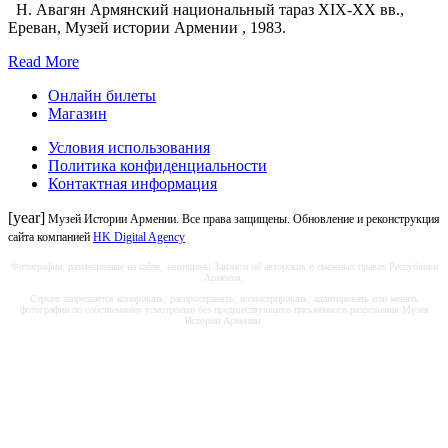
Н. Авагян Армянский национальный тараз XIX-XX вв.,
Ереван, Музей истории Армении , 1983.
Read More
Онлайн билеты
Магазин
Условия использования
Политика конфиденциальности
Контактная информация
[year]
Музей Истории Армении. Все права защищены. Обновление и реконструкция
сайта компанией
HK Digital Agency
Фотографии, размещенные на сайте, защищены Законом об авторских и смежных правах Республики
Армения.
Строго запрещается копировать, распространять, иллюстрировать, адаптировать или менять
фотографии по собственному усмотрению без предшествующего письменного разрешения Музея
Истории Армении.