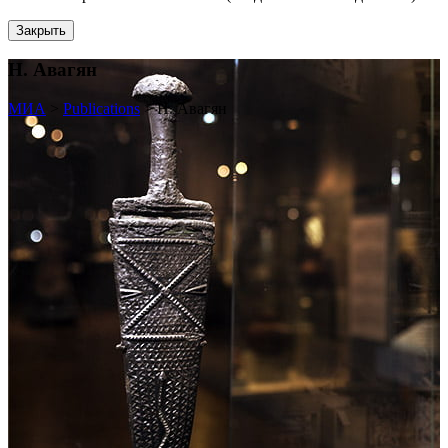
Закрыть
Н. Авагян
МИА
>
Publications
>
Н. Авагян