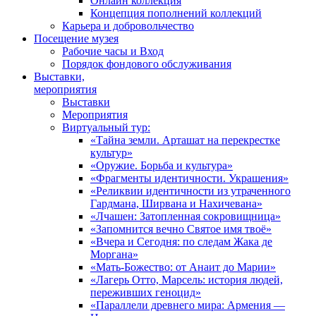
Онлайн коллекция
Концепция пополнений коллекций
Карьера и добровольчество
Посещение музея
Рабочие часы и Вход
Порядок фондового обслуживания
Выставки,
мероприятия
Выставки
Мероприятия
Виртуальный тур:
«Тайна земли. Арташат на перекрестке
культур»
«Оружие. Борьба и культура»
«Фрагменты идентичности. Украшения»
«Реликвии идентичности из утраченного
Гардмана, Ширвана и Нахичевана»
«Лчашен: Затопленная сокровищница»
«Запомнится вечно Святое имя твоё»
«Вчера и Сегодня: по следам Жака де
Моргана»
«Мать-Божество: от Анаит до Марии»
«Лагерь Отто, Марсель: история людей,
переживших геноцид»
«Параллели древнего мира: Армения —