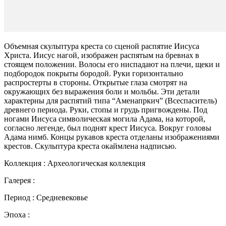
Объемная скульптура креста со сценой распятие Иисуса
Христа. Иисус нагой, изображен распятым на бревнах в
стоящем положении. Волосы его ниспадают на плечи, щеки и
подбородок покрыты бородой. Руки горизонтально
распростерты в стороны. Открытые глаза смотрят на
окружающих без выражения боли и мольбы. Эти детали
характерны для распятий типа “Аменапркич” (Всеспаситель)
древнего периода. Руки, стопы и грудь пригвождены. Под
ногами Иисуса символическая могила Адама, на которой,
согласно легенде, был поднят крест Иисуса. Вокруг головы
Адама нимб. Концы рукавов креста отделаны изображениями
крестов. Скульптура креста окаймлена надписью.
Коллекция : Археологическая коллекция
Галерея :
Период : Средневековье
Эпоха :