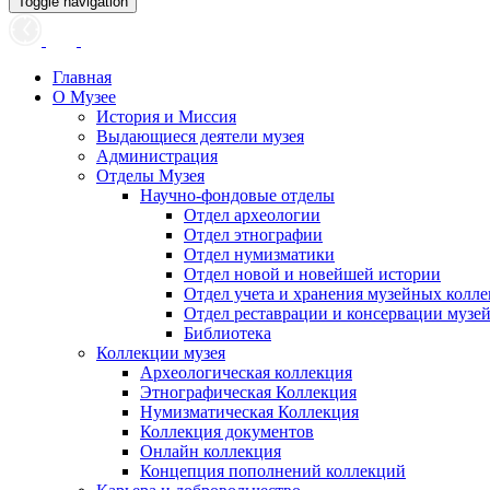
Toggle navigation
Главная
О Музее
История и Миссия
Выдающиеся деятели музея
Администрация
Отделы Музея
Научно-фондовые отделы
Отдел археологии
Отдел этнографии
Отдел нумизматики
Отдел новой и новейшей истории
Отдел учета и хранения музейных колл
Отдел реставрации и консервации музе
Библиотека
Коллекции музея
Археологическая коллекция
Этнографическая Коллекция
Нумизматическая Коллекция
Коллекция документов
Онлайн коллекция
Концепция пополнений коллекций