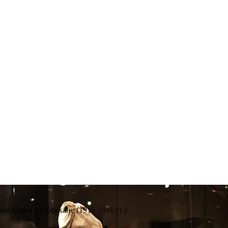
ая армия в Исфахане (1915-1916 гг.)