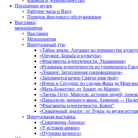
Карьера и добровольчество
Посещение музея
Рабочие часы и Вход
Порядок фондового обслуживания
Выставки,
мероприятия
Выставки
Мероприятия
Виртуальный тур:
«Тайна земли. Арташат на перекрестке культу
«Оружие. Борьба и культура»
«Фрагменты идентичности. Украшения»
«Реликвии идентичности из утраченного Гар
«Лчашен: Затопленная сокровищница»
«Запомнится вечно Святое имя твоё»
«Вчера и Сегодня: по следам Жака де Морган
«Мать-Божество: от Анаит до Марии»
«Лагерь Отто, Марсель: история людей, пере
«Параллели древнего мира: Армения — Ниде
“Фрагменты идентичности. Ковер”
«Священный диалог: от Лувра до музея исто
Виртуальная выставка:
«Сокровища Арцаха»
«У истоков армии»
«Путники вечного»