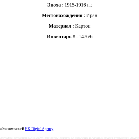
Эпоха
: 1915-1916 гг.
Местонахождения
: Иран
Материал
: Картон
Инвентарь
#
: 1476/6
сайта компанией
HK Digital Agency
тографии, размещенные на сайте, защищены Законом об авторских и смежных правах Республики Армен