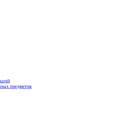
екций
йных предметов