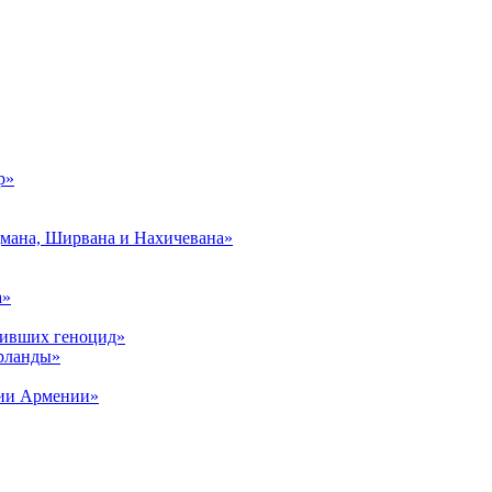
р»
дмана, Ширвана и Нахичевана»
а»
живших геноцид»
рланды»
рии Армении»