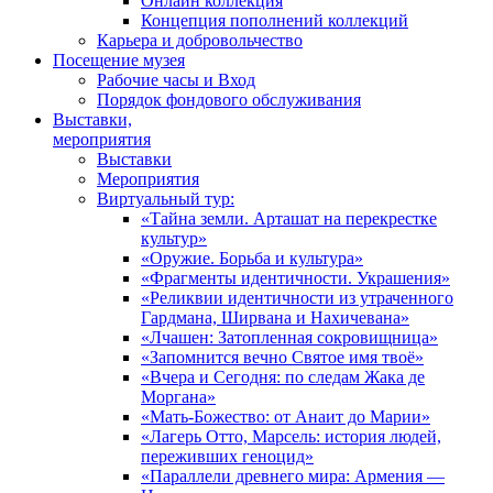
Онлайн коллекция
Концепция пополнений коллекций
Карьера и добровольчество
Посещение музея
Рабочие часы и Вход
Порядок фондового обслуживания
Выставки,
мероприятия
Выставки
Мероприятия
Виртуальный тур:
«Тайна земли. Арташат на перекрестке
культур»
«Оружие. Борьба и культура»
«Фрагменты идентичности. Украшения»
«Реликвии идентичности из утраченного
Гардмана, Ширвана и Нахичевана»
«Лчашен: Затопленная сокровищница»
«Запомнится вечно Святое имя твоё»
«Вчера и Сегодня: по следам Жака де
Моргана»
«Мать-Божество: от Анаит до Марии»
«Лагерь Отто, Марсель: история людей,
переживших геноцид»
«Параллели древнего мира: Армения —