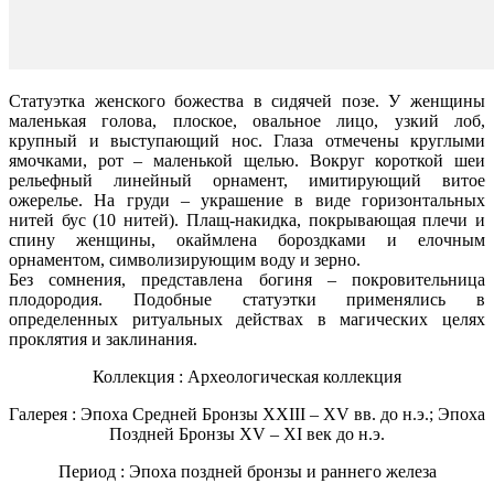
Статуэтка женского божества в сидячей позе. У женщины
маленькая голова, плоское, овальное лицо, узкий лоб,
крупный и выступающий нос. Глаза отмечены круглыми
ямочками, рот – маленькой щелью. Вокруг короткой шеи
рельефный линейный орнамент, имитирующий витое
ожерелье. На груди – украшение в виде горизонтальных
нитей бус (10 нитей). Плащ-накидка, покрывающая плечи и
спину женщины, окаймлена бороздками и елочным
орнаментом, символизирующим воду и зерно.
Без сомнения, представлена богиня – покровительница
плодородия. Подобные статуэтки применялись в
определенных ритуальных действах в магических целях
проклятия и заклинания.
Коллекция : Археологическая коллекция
Галерея : Эпоха Средней Бронзы XXIII – XV вв. до н.э.; Эпоха
Поздней Бронзы XV – XI век до н.э.
Период : Эпоха поздней бронзы и раннего железа