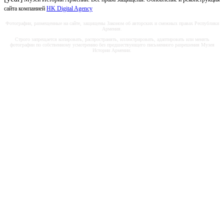
сайта компанией
HK Digital Agency
Фотографии, размещенные на сайте, защищены Законом об авторских и смежных правах Республики
Армения.
Строго запрещается копировать, распространять, иллюстрировать, адаптировать или менять
фотографии по собственному усмотрению без предшествующего письменного разрешения Музея
Истории Армении.