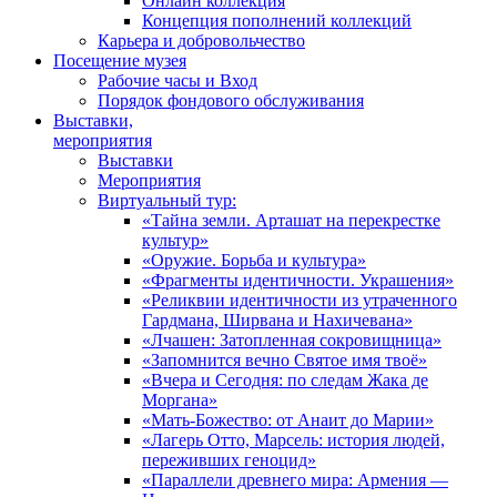
Онлайн коллекция
Концепция пополнений коллекций
Карьера и добровольчество
Посещение музея
Рабочие часы и Вход
Порядок фондового обслуживания
Выставки,
мероприятия
Выставки
Мероприятия
Виртуальный тур:
«Тайна земли. Арташат на перекрестке
культур»
«Оружие. Борьба и культура»
«Фрагменты идентичности. Украшения»
«Реликвии идентичности из утраченного
Гардмана, Ширвана и Нахичевана»
«Лчашен: Затопленная сокровищница»
«Запомнится вечно Святое имя твоё»
«Вчера и Сегодня: по следам Жака де
Моргана»
«Мать-Божество: от Анаит до Марии»
«Лагерь Отто, Марсель: история людей,
переживших геноцид»
«Параллели древнего мира: Армения —