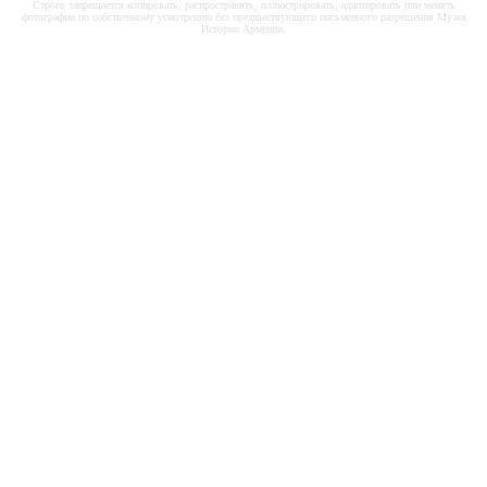
Строго запрещается копировать, распространять, иллюстрировать, адаптировать или менять
фотографии по собственному усмотрению без предшествующего письменного разрешения Музея
Истории Армении.