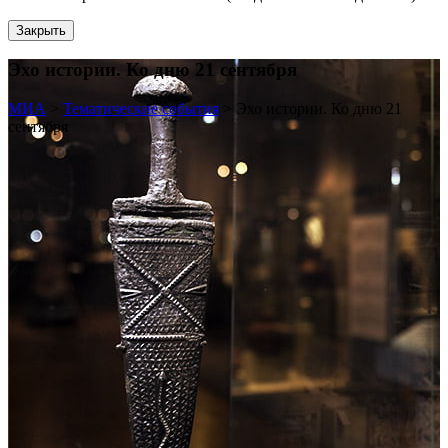
Закрыть
Эхо истории. Ко дню 21 сентября
МИА
>
Тематические события
>
Эхо истории. Ко дню 21
сентября