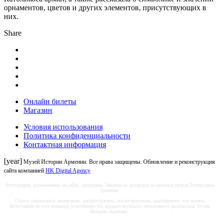
орнаментов, цветов и других элементов, присутствующих в
них.
Share
Онлайн билеты
Магазин
Условия использования
Политика конфиденциальности
Контактная информация
[year]
Музей Истории Армении. Все права защищены. Обновление и реконструкция
сайта компанией
HK Digital Agency
Фотографии, размещенные на сайте, защищены Законом об авторских и смежных правах Республики
Армения.
Строго запрещается копировать, распространять, иллюстрировать, адаптировать или менять
фотографии по собственному усмотрению без предшествующего письменного разрешения Музея
Истории Армении.