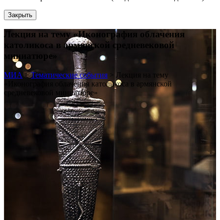
Закрыть
Лекция на тему «Иконография облачения
католикоса в армянской средневековой
миниатюре»
МИА
>
Тематические события
>
Лекция на тему
«Иконография облачения католикоса в армянской
средневековой миниатюре»