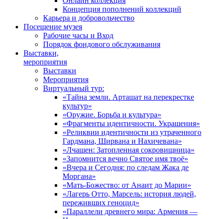
Онлайн коллекция
Концепция пополнений коллекций
Карьера и добровольчество
Посещение музея
Рабочие часы и Вход
Порядок фондового обслуживания
Выставки,
мероприятия
Выставки
Мероприятия
Виртуальный тур:
«Тайна земли. Арташат на перекрестке
культур»
«Оружие. Борьба и культура»
«Фрагменты идентичности. Украшения»
«Реликвии идентичности из утраченного
Гардмана, Ширвана и Нахичевана»
«Лчашен: Затопленная сокровищница»
«Запомнится вечно Святое имя твоё»
«Вчера и Сегодня: по следам Жака де
Моргана»
«Мать-Божество: от Анаит до Марии»
«Лагерь Отто, Марсель: история людей,
переживших геноцид»
«Параллели древнего мира: Армения —