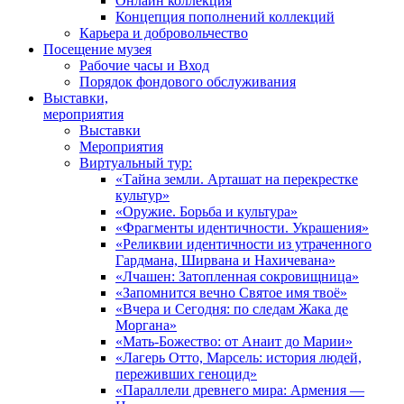
Онлайн коллекция
Концепция пополнений коллекций
Карьера и добровольчество
Посещение музея
Рабочие часы и Вход
Порядок фондового обслуживания
Выставки,
мероприятия
Выставки
Мероприятия
Виртуальный тур:
«Тайна земли. Арташат на перекрестке
культур»
«Оружие. Борьба и культура»
«Фрагменты идентичности. Украшения»
«Реликвии идентичности из утраченного
Гардмана, Ширвана и Нахичевана»
«Лчашен: Затопленная сокровищница»
«Запомнится вечно Святое имя твоё»
«Вчера и Сегодня: по следам Жака де
Моргана»
«Мать-Божество: от Анаит до Марии»
«Лагерь Отто, Марсель: история людей,
переживших геноцид»
«Параллели древнего мира: Армения —