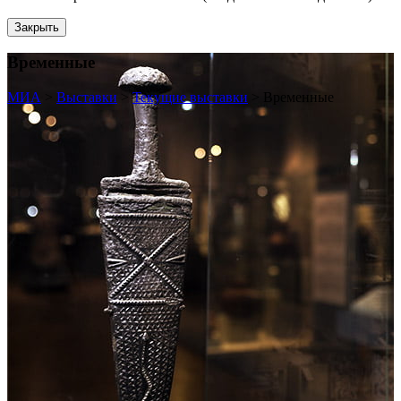
Закрыть
Временные
МИА
>
Выставки
>
Текущие выставки
>
Временные