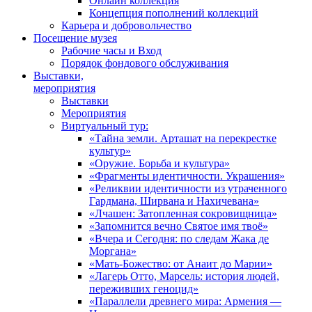
Онлайн коллекция
Концепция пополнений коллекций
Карьера и добровольчество
Посещение музея
Рабочие часы и Вход
Порядок фондового обслуживания
Выставки,
мероприятия
Выставки
Мероприятия
Виртуальный тур:
«Тайна земли. Арташат на перекрестке
культур»
«Оружие. Борьба и культура»
«Фрагменты идентичности. Украшения»
«Реликвии идентичности из утраченного
Гардмана, Ширвана и Нахичевана»
«Лчашен: Затопленная сокровищница»
«Запомнится вечно Святое имя твоё»
«Вчера и Сегодня: по следам Жака де
Моргана»
«Мать-Божество: от Анаит до Марии»
«Лагерь Отто, Марсель: история людей,
переживших геноцид»
«Параллели древнего мира: Армения —