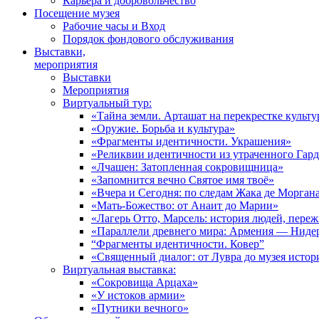
Карьера и добровольчество
Посещение музея
Рабочие часы и Вход
Порядок фондового обслуживания
Выставки,
мероприятия
Выставки
Мероприятия
Виртуальный тур:
«Тайна земли. Арташат на перекрестке культу
«Оружие. Борьба и культура»
«Фрагменты идентичности. Украшения»
«Реликвии идентичности из утраченного Гар
«Лчашен: Затопленная сокровищница»
«Запомнится вечно Святое имя твоё»
«Вчера и Сегодня: по следам Жака де Морган
«Мать-Божество: от Анаит до Марии»
«Лагерь Отто, Марсель: история людей, пере
«Параллели древнего мира: Армения — Ниде
“Фрагменты идентичности. Ковер”
«Священный диалог: от Лувра до музея исто
Виртуальная выставка:
«Сокровища Арцаха»
«У истоков армии»
«Путники вечного»