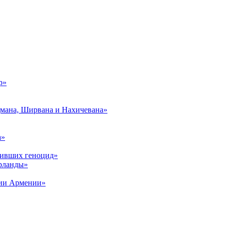
р»
дмана, Ширвана и Нахичевана»
а»
живших геноцид»
рланды»
рии Армении»