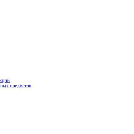
екций
йных предметов