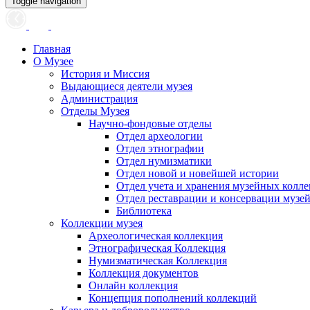
Toggle navigation
Главная
О Музее
История и Миссия
Выдающиеся деятели музея
Администрация
Отделы Музея
Научно-фондовые отделы
Отдел археологии
Отдел этнографии
Отдел нумизматики
Отдел новой и новейшей истории
Отдел учета и хранения музейных колл
Отдел реставрации и консервации музе
Библиотека
Коллекции музея
Археологическая коллекция
Этнографическая Коллекция
Нумизматическая Коллекция
Коллекция документов
Онлайн коллекция
Концепция пополнений коллекций