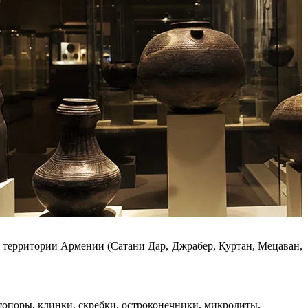
а территории Армении (Сатани Дар, Джрабер, Куртан, Мецаван,
а, топоры, клинки, скребки, остроконечники, микролиты,