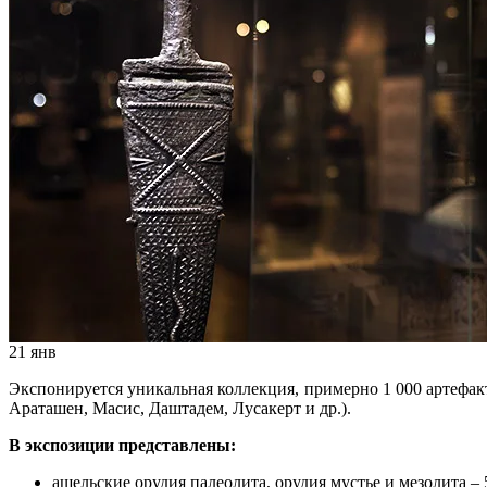
21
янв
Экспонируется уникальная коллекция, примерно 1 000 артефак
Араташен, Масис, Даштадем, Лусакерт и др.).
В экспозиции представлены:
ашельские орудия палеолита, орудия мустье и мезолита – 5