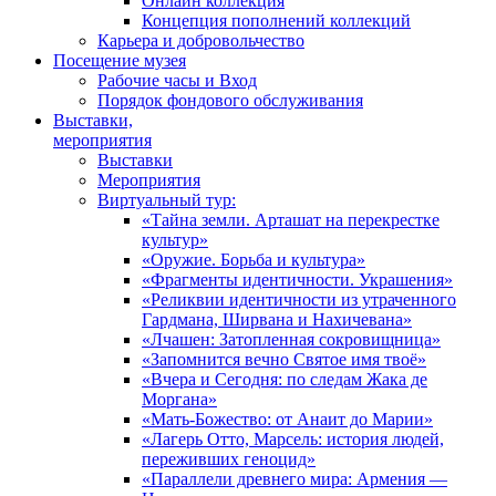
Онлайн коллекция
Концепция пополнений коллекций
Карьера и добровольчество
Посещение музея
Рабочие часы и Вход
Порядок фондового обслуживания
Выставки,
мероприятия
Выставки
Мероприятия
Виртуальный тур:
«Тайна земли. Арташат на перекрестке
культур»
«Оружие. Борьба и культура»
«Фрагменты идентичности. Украшения»
«Реликвии идентичности из утраченного
Гардмана, Ширвана и Нахичевана»
«Лчашен: Затопленная сокровищница»
«Запомнится вечно Святое имя твоё»
«Вчера и Сегодня: по следам Жака де
Моргана»
«Мать-Божество: от Анаит до Марии»
«Лагерь Отто, Марсель: история людей,
переживших геноцид»
«Параллели древнего мира: Армения —