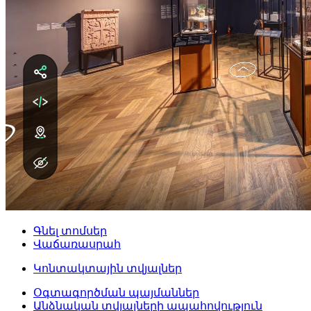
Գնել տոմսեր
Վաճառասրահ
Կոնտակտային տվյալներ
Օգտագործման պայմաններ
Անձնական տվյալների ապահովություն