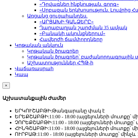
«Դրվագներ ինքնության. գորգ»
«Սրբազան երկխոսություն. Լուվրի
Առցանց ցուցահանդես.
«ԱՐՑԱԽԻ ԳԱՆՁԵՐԸ»
Ղարաբաղյան շարժման 35 ամյակ
«Բանակի ակունքներում»
Հավերժի ճամփորդները
Կրթական անկյուն
Կրթական ծրագրեր
Կրթական ծրագրեր՝ բաժանորդագրային 
Աշխատություններ ՀՊԹ-ի
Վաճառասրահ
Կապ
×
Աշխատանքային Ժամեր
ԵՐԿՈՒՇԱԲԹԻ:
Թանգարանը փակ է
ԵՐԵՔՇԱԲԹԻ:
11:00 - 18:00 (այցելուների մուտքը՝ մի
ՉՈՐԵՔՇԱԲԹԻ:
11:00 - 18:00 (այցելուների մուտքը՝ մ
ՀԻՆԳՇԱԲԹԻ:
11:00 - 18:00 (այցելուների մուտքը՝ մի
ՈՒՐԲԱԹ:
11:00 - 18:00 (այցելուների մուտքը՝ մինչև 1