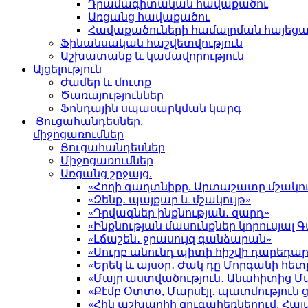
Դրամագիտական հավաքածու
Առցանց հավաքածու
Հավաքածուների համալրման հայեց
Ֆինանսական հաշվետվություն
Աշխատանք և կամավորություն
Այցելություն
Ժամեր և մուտք
Ծառայություններ
Ֆոնդային սպասարկման կարգ
Ցուցահանդեսներ,
միջոցառումներ
Ցուցահանդեսներ
Միջոցառումներ
Առցանց շրջայց.
«Հողի գաղտնիքը. Արտաշատը մշակու
«Զենք․ պայքար և մշակույթ»
«Դրվագներ ինքնության․ զարդ»
«Ինքնության մասունքներ կորուսյա
«Լճաշեն․ ջրասույզ գանձարան»
«Սուրբ անունդ պիտի հիշվի դարեդար
«Երեկ և այսօր․ Ժակ դը Մորգանի հետ
«Մայր աստվածություն․ Անահիտից 
«Քէմբ Օտտօ, Մարսէյլ․ պատմություն
«Հին աշխարհի զուգահեռներում. Հա