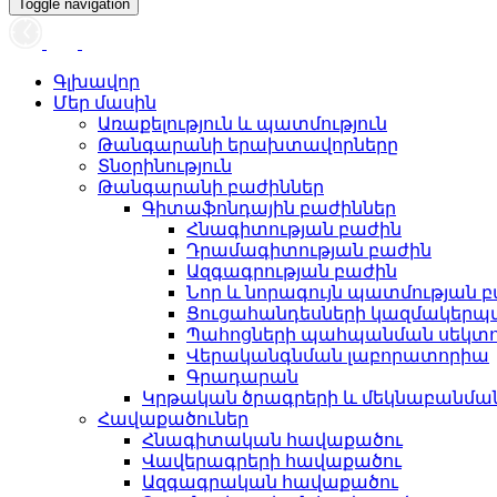
Toggle navigation
Գլխավոր
Մեր մասին
Առաքելություն և պատմություն
Թանգարանի երախտավորները
Տնօրինություն
Թանգարանի բաժիններ
Գիտաֆոնդային բաժիններ
Հնագիտության բաժին
Դրամագիտության բաժին
Ազգագրության բաժին
Նոր և նորագույն պատմության 
Ցուցահանդեսների կազմակերպ
Պահոցների պահպանման սեկտ
Վերականգնման լաբորատորիա
Գրադարան
Կրթական ծրագրերի և մեկնաբանմ
Հավաքածուներ
Հնագիտական հավաքածու
Վավերագրերի հավաքածու
Ազգագրական հավաքածու