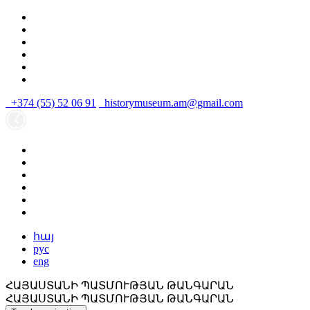
+374 (55) 52 06 91
historymuseum.am@gmail.com
հայ
рус
eng
ՀԱՅԱՍՏԱՆԻ ՊԱՏՄՈՒԹՅԱՆ ԹԱՆԳԱՐԱՆ
ՀԱՅԱՍՏԱՆԻ ՊԱՏՄՈՒԹՅԱՆ ԹԱՆԳԱՐԱՆ