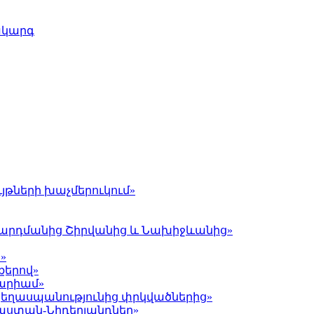
ակարգ
յթների խաչմերուկում»
լ Գարդմանից Շիրվանից և Նախիջևանից»
»
քերով»
Մարիամ»
 ցեղասպանությունից փրկվածներից»
յաստան-Նիդերլանդներ»