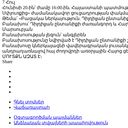
7
Հուլ
Հունիսի 20-ին՝ ժամը 16։00-ին, Հայաստանի պատմո
Սփյուռքից» ժամանակավոր ցուցադրության փակմ
Թեմա՝ «Բացակա ներկայություն. Դիլդիլյան ընտանի
Բանախոս՝ Դիլդիլյան ընտանիքի ժառանգորդ և Հա
Մարսուբյան
Բանախոսության լեզուն՝ անգլերեն
Բանախոսությունը նվիրված է Դիլդիլյան ընտանիքի
Բանախոսը կներկայացնի վավերագրական լուսանկարչ
անդրադառնալով հայ ժողովրդի առօրյային Հայոց ց
ՄՈՒՏՔՆ ԱԶԱՏ Է։
Share
Գնել տոմսեր
Վաճառասրահ
Օգտագործման պայմաններ
Անձնական տվյալների ապահովություն