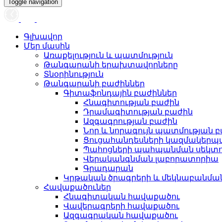
Toggle navigation
Գլխավոր
Մեր մասին
Առաքելություն և պատմություն
Թանգարանի երախտավորները
Տնօրինություն
Թանգարանի բաժիններ
Գիտաֆոնդային բաժիններ
Հնագիտության բաժին
Դրամագիտության բաժին
Ազգագրության բաժին
Նոր և նորագույն պատմության 
Ցուցահանդեսների կազմակերպ
Պահոցների պահպանման սեկտ
Վերականգնման լաբորատորիա
Գրադարան
Կրթական ծրագրերի և մեկնաբանմ
Հավաքածուներ
Հնագիտական հավաքածու
Վավերագրերի հավաքածու
Ազգագրական հավաքածու