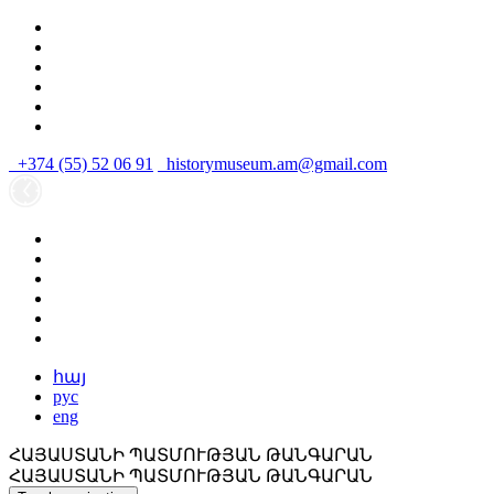
+374 (55) 52 06 91
historymuseum.am@gmail.com
հայ
рус
eng
ՀԱՅԱՍՏԱՆԻ ՊԱՏՄՈՒԹՅԱՆ ԹԱՆԳԱՐԱՆ
ՀԱՅԱՍՏԱՆԻ ՊԱՏՄՈՒԹՅԱՆ ԹԱՆԳԱՐԱՆ