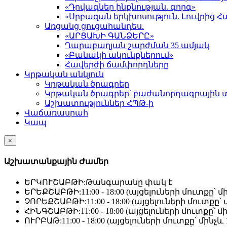
«Դրվագներ ինքնության. գորգ»
«Սրբազան երկխոսություն. Լուվրի
Առցանց ցուցահանդես.
«ԱՐՑԱԽԻ ԳԱՆՁԵՐԸ»
Ղարաբաղյան շարժման 35 ամյակ
«Բանակի ակունքներում»
Հավերժի ճամփորդները
Կրթական անկյուն
Կրթական ծրագրեր
Կրթական ծրագրեր՝ բաժանորդագրային 
Աշխատություններ ՀՊԹ-ի
Վաճառասրահ
Կապ
×
Աշխատանքային Ժամեր
ԵՐԿՈՒՇԱԲԹԻ:
Թանգարանը փակ է
ԵՐԵՔՇԱԲԹԻ:
11:00 - 18:00 (այցելուների մուտքը՝ մի
ՉՈՐԵՔՇԱԲԹԻ:
11:00 - 18:00 (այցելուների մուտքը՝ մ
ՀԻՆԳՇԱԲԹԻ:
11:00 - 18:00 (այցելուների մուտքը՝ մի
ՈՒՐԲԱԹ:
11:00 - 18:00 (այցելուների մուտքը՝ մինչև 1