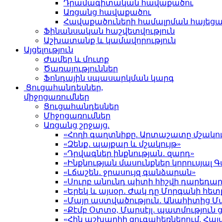
Դրամագիտական հավաքածու
Առցանց հավաքածու
Հավաքածուների համալրման հայեց
Ֆինանսական հաշվետվություն
Աշխատանք և կամավորություն
Այցելություն
Ժամեր և մուտք
Ծառայություններ
Ֆոնդային սպասարկման կարգ
Ցուցահանդեսներ,
միջոցառումներ
Ցուցահանդեսներ
Միջոցառումներ
Առցանց շրջայց.
«Հողի գաղտնիքը. Արտաշատը մշակու
«Զենք․ պայքար և մշակույթ»
«Դրվագներ ինքնության․ զարդ»
«Ինքնության մասունքներ կորուսյա
«Լճաշեն․ ջրասույզ գանձարան»
«Սուրբ անունդ պիտի հիշվի դարեդար
«Երեկ և այսօր․ Ժակ դը Մորգանի հետ
«Մայր աստվածություն․ Անահիտից 
«Քէմբ Օտտօ, Մարսէյլ․ պատմություն
«Հին աշխարհի զուգահեռներում. Հա