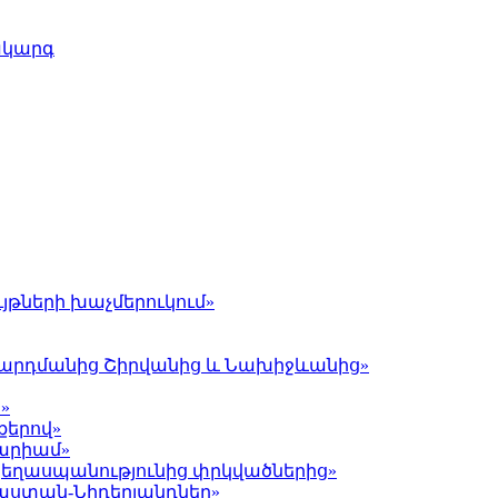
ակարգ
յթների խաչմերուկում»
լ Գարդմանից Շիրվանից և Նախիջևանից»
»
քերով»
Մարիամ»
 ցեղասպանությունից փրկվածներից»
յաստան-Նիդերլանդներ»