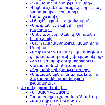
«Դրվագներ ինքնության․ զարդ»
«Ինքնության մասունքներ կորուսյալ
Գարդմանից Շիրվանից և
Նախիջևանից»
«Լճաշեն․ ջրասույզ գանձարան»
«Սուրբ անունդ պիտի հիշվի
դարեդար»
«Երեկ և այսօր․ Ժակ դը Մորգանի
հետքերով»
«Մայր աստվածություն․ Անահիտից
Մարիամ»
«Քէմբ Օտտօ, Մարսէյլ․ պատմություն
ցեղասպանությունից փրկվածներից»
«Հին աշխարհի զուգահեռներում.
Հայաստան-Նիդերլանդներ»
«Դրվագներ ինքնության. գորգ»
«Սրբազան երկխոսություն. Լուվրից
Հայաստանի պատմության
թանգարան»
Առցանց ցուցահանդես.
«ԱՐՑԱԽԻ ԳԱՆՁԵՐԸ»
Ղարաբաղյան շարժման 35 ամյակ
«Բանակի ակունքներում»