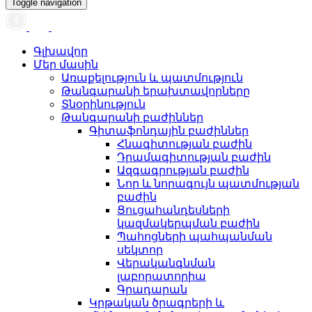
Toggle navigation
Գլխավոր
Մեր մասին
Առաքելություն և պատմություն
Թանգարանի երախտավորները
Տնօրինություն
Թանգարանի բաժիններ
Գիտաֆոնդային բաժիններ
Հնագիտության բաժին
Դրամագիտության բաժին
Ազգագրության բաժին
Նոր և նորագույն պատմության
բաժին
Ցուցահանդեսների
կազմակերպման բաժին
Պահոցների պահպանման
սեկտոր
Վերականգնման
լաբորատորիա
Գրադարան
Կրթական ծրագրերի և