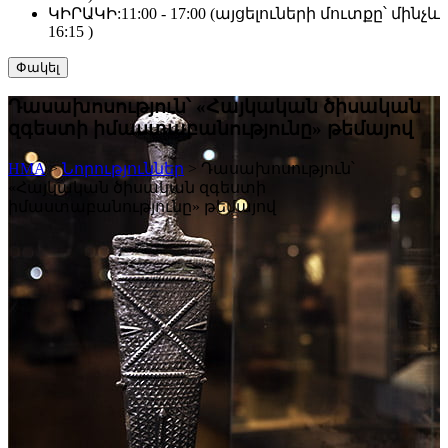
ԿԻՐԱԿԻ:
11:00 - 17:00 (այցելուների մուտքը՝ մինչև
16:15 )
Փակել
Դասախոսություն՝ «Հայկական ծիսական
զգեստի իմաստաբանությունը» թեմայով
HMA
>
Նորություններ
>
Դասախոսություն՝
«Հայկական ծիսական զգեստի
իմաստաբանությունը» թեմայով