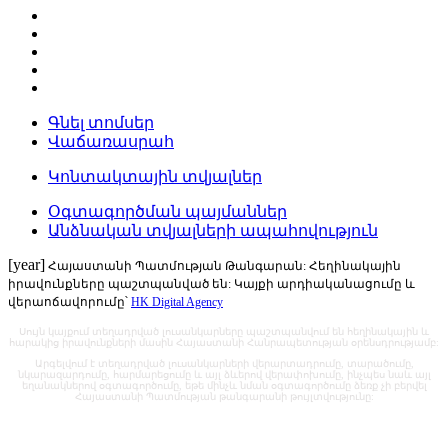
Գնել տոմսեր
Վաճառասրահ
Կոնտակտային տվյալներ
Օգտագործման պայմաններ
Անձնական տվյալների ապահովություն
[year]
Հայաստանի Պատմության Թանգարան: Հեղինակային
իրավունքները պաշտպանված են: Կայքի արդիականացումը և
վերաոճավորումը՝
HK Digital Agency
Սույն կայքում տեղադրված լուսանկարները պաշտպանվում են հեղինակային և
հարակից իրավունքների մասին Հայաստանի Հանրապետության օրենսդրությամբ:
Արգելվում է տեղադրված լուսանկարների վերարտադրումը, տարածումը,
նկարազարդումը, հարմարեցումը և այլ ձևերով վերափոխումը, ինչպես նաև այլ
եղանակներով օգտագործումը, եթե մինչև նման օգտագործումը ձեռք չի բերվել
Հայաստանի Պատմության թանգարանի թույլտվությունը: