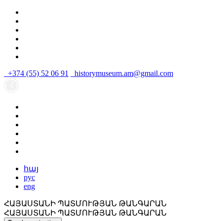
+374 (55) 52 06 91
historymuseum.am@gmail.com
հայ
рус
eng
ՀԱՅԱՍՏԱՆԻ ՊԱՏՄՈՒԹՅԱՆ ԹԱՆԳԱՐԱՆ
ՀԱՅԱՍՏԱՆԻ ՊԱՏՄՈՒԹՅԱՆ ԹԱՆԳԱՐԱՆ