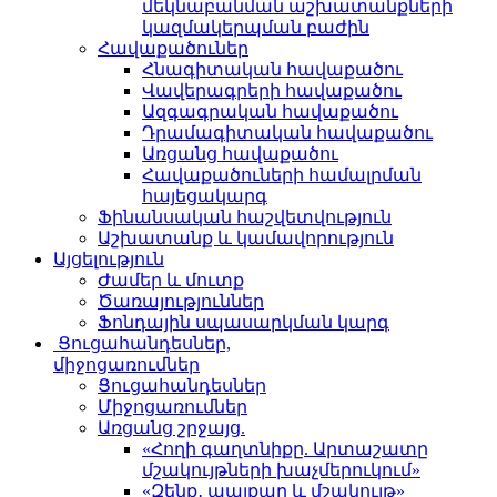
մեկնաբանման աշխատանքների
կազմակերպման բաժին
Հավաքածուներ
Հնագիտական հավաքածու
Վավերագրերի հավաքածու
Ազգագրական հավաքածու
Դրամագիտական հավաքածու
Առցանց հավաքածու
Հավաքածուների համալրման
հայեցակարգ
Ֆինանսական հաշվետվություն
Աշխատանք և կամավորություն
Այցելություն
Ժամեր և մուտք
Ծառայություններ
Ֆոնդային սպասարկման կարգ
Ցուցահանդեսներ,
միջոցառումներ
Ցուցահանդեսներ
Միջոցառումներ
Առցանց շրջայց.
«Հողի գաղտնիքը. Արտաշատը
մշակույթների խաչմերուկում»
«Զենք․ պայքար և մշակույթ»