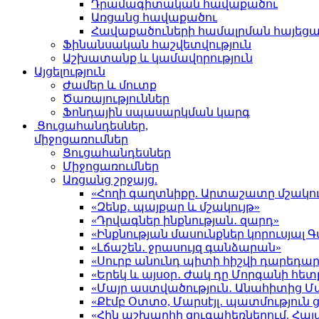
Դրամագիտական հավաքածու
Առցանց հավաքածու
Հավաքածուների համալրման հայեց
Ֆինանսական հաշվետվություն
Աշխատանք և կամավորություն
Այցելություն
Ժամեր և մուտք
Ծառայություններ
Ֆոնդային սպասարկման կարգ
Ցուցահանդեսներ,
միջոցառումներ
Ցուցահանդեսներ
Միջոցառումներ
Առցանց շրջայց.
«Հողի գաղտնիքը. Արտաշատը մշակու
«Զենք․ պայքար և մշակույթ»
«Դրվագներ ինքնության․ զարդ»
«Ինքնության մասունքներ կորուսյա
«Լճաշեն․ ջրասույզ գանձարան»
«Սուրբ անունդ պիտի հիշվի դարեդար
«Երեկ և այսօր․ Ժակ դը Մորգանի հետ
«Մայր աստվածություն․ Անահիտից 
«Քէմբ Օտտօ, Մարսէյլ․ պատմություն
«Հին աշխարհի զուգահեռներում. Հա