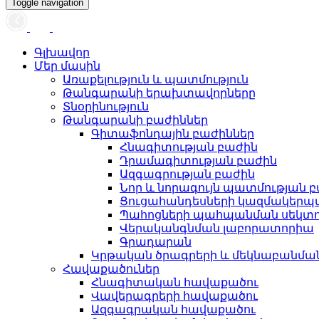
Toggle navigation
Գլխավոր
Մեր մասին
Առաքելություն և պատմություն
Թանգարանի երախտավորները
Տնօրինություն
Թանգարանի բաժիններ
Գիտաֆոնդային բաժիններ
Հնագիտության բաժին
Դրամագիտության բաժին
Ազգագրության բաժին
Նոր և նորագույն պատմության 
Ցուցահանդեսների կազմակերպ
Պահոցների պահպանման սեկտ
Վերականգնման լաբորատորիա
Գրադարան
Կրթական ծրագրերի և մեկնաբանմ
Հավաքածուներ
Հնագիտական հավաքածու
Վավերագրերի հավաքածու
Ազգագրական հավաքածու