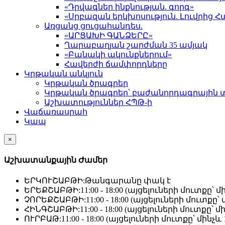
«Դրվագներ ինքնության. գորգ»
«Սրբազան երկխոսություն. Լուվրի
Առցանց ցուցահանդես.
«ԱՐՑԱԽԻ ԳԱՆՁԵՐԸ»
Ղարաբաղյան շարժման 35 ամյակ
«Բանակի ակունքներում»
Հավերժի ճամփորդները
Կրթական անկյուն
Կրթական ծրագրեր
Կրթական ծրագրեր՝ բաժանորդագրային 
Աշխատություններ ՀՊԹ-ի
Վաճառասրահ
Կապ
×
Աշխատանքային Ժամեր
ԵՐԿՈՒՇԱԲԹԻ:
Թանգարանը փակ է
ԵՐԵՔՇԱԲԹԻ:
11:00 - 18:00 (այցելուների մուտքը՝ մի
ՉՈՐԵՔՇԱԲԹԻ:
11:00 - 18:00 (այցելուների մուտքը՝ մ
ՀԻՆԳՇԱԲԹԻ:
11:00 - 18:00 (այցելուների մուտքը՝ մի
ՈՒՐԲԱԹ:
11:00 - 18:00 (այցելուների մուտքը՝ մինչև 1