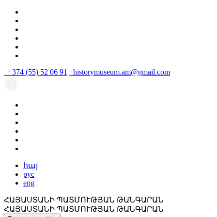
+374 (55) 52 06 91
historymuseum.am@gmail.com
հայ
рус
eng
ՀԱՅԱՍՏԱՆԻ ՊԱՏՄՈՒԹՅԱՆ ԹԱՆԳԱՐԱՆ
ՀԱՅԱՍՏԱՆԻ ՊԱՏՄՈՒԹՅԱՆ ԹԱՆԳԱՐԱՆ