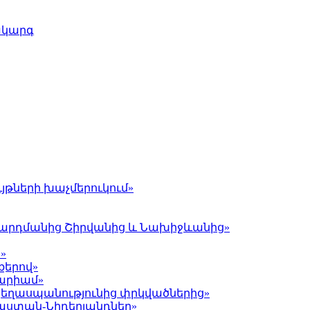
ակարգ
յթների խաչմերուկում»
լ Գարդմանից Շիրվանից և Նախիջևանից»
»
քերով»
Մարիամ»
 ցեղասպանությունից փրկվածներից»
յաստան-Նիդերլանդներ»