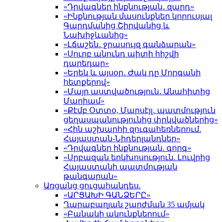
«Դրվագներ ինքնության․ զարդ»
«Ինքնության մասունքներ կորուսյալ
Գարդմանից Շիրվանից և
Նախիջևանից»
«Լճաշեն․ ջրասույզ գանձարան»
«Սուրբ անունդ պիտի հիշվի
դարեդար»
«Երեկ և այսօր․ Ժակ դը Մորգանի
հետքերով»
«Մայր աստվածություն․ Անահիտից
Մարիամ»
«Քէմբ Օտտօ, Մարսէյլ․ պատմություն
ցեղասպանությունից փրկվածներից»
«Հին աշխարհի զուգահեռներում.
Հայաստան-Նիդերլանդներ»
«Դրվագներ ինքնության. գորգ»
«Սրբազան երկխոսություն. Լուվրից
Հայաստանի պատմության
թանգարան»
Առցանց ցուցահանդես.
«ԱՐՑԱԽԻ ԳԱՆՁԵՐԸ»
Ղարաբաղյան շարժման 35 ամյակ
«Բանակի ակունքներում»