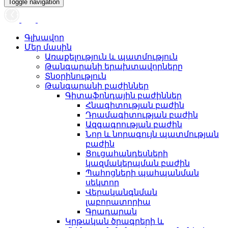
Toggle navigation
Գլխավոր
Մեր մասին
Առաքելություն և պատմություն
Թանգարանի երախտավորները
Տնօրինություն
Թանգարանի բաժիններ
Գիտաֆոնդային բաժիններ
Հնագիտության բաժին
Դրամագիտության բաժին
Ազգագրության բաժին
Նոր և նորագույն պատմության
բաժին
Ցուցահանդեսների
կազմակերպման բաժին
Պահոցների պահպանման
սեկտոր
Վերականգնման
լաբորատորիա
Գրադարան
Կրթական ծրագրերի և