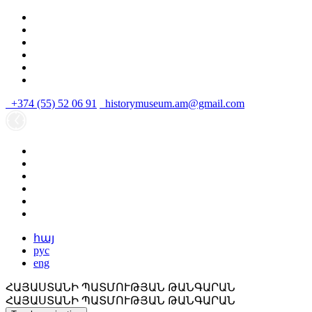
+374 (55) 52 06 91
historymuseum.am@gmail.com
հայ
рус
eng
ՀԱՅԱՍՏԱՆԻ ՊԱՏՄՈՒԹՅԱՆ ԹԱՆԳԱՐԱՆ
ՀԱՅԱՍՏԱՆԻ ՊԱՏՄՈՒԹՅԱՆ ԹԱՆԳԱՐԱՆ