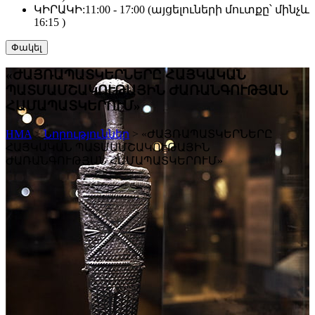
ԿԻՐԱԿԻ:
11:00 - 17:00 (այցելուների մուտքը՝ մինչև
16:15 )
Փակել
«ԺԱՅՌԱՊԱՏԿԵՐՆԵՐԸ ՀԱՅԿԱԿԱՆ
ՊԱՏՄԱՄՇԱԿՈՒԹԱՅԻՆ ԺԱՌԱՆԳՈՒԹՅԱՆ
ՀԱՄԱՊԱՏԿԵՐՈՒՄ»
HMA
>
Նորություններ
>
«ԺԱՅՌԱՊԱՏԿԵՐՆԵՐԸ
ՀԱՅԿԱԿԱՆ ՊԱՏՄԱՄՇԱԿՈՒԹԱՅԻՆ
ԺԱՌԱՆԳՈՒԹՅԱՆ ՀԱՄԱՊԱՏԿԵՐՈՒՄ»