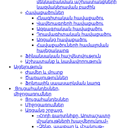
մեկնաբանման աշխատանքների
կազմակերպման բաժին
Հավաքածուներ
Հնագիտական հավաքածու
Վավերագրերի հավաքածու
Ազգագրական հավաքածու
Դրամագիտական հավաքածու
Առցանց հավաքածու
Հավաքածուների համալրման
հայեցակարգ
Ֆինանսական հաշվետվություն
Աշխատանք և կամավորություն
Այցելություն
Ժամեր և մուտք
Ծառայություններ
Ֆոնդային սպասարկման կարգ
Ցուցահանդեսներ,
միջոցառումներ
Ցուցահանդեսներ
Միջոցառումներ
Առցանց շրջայց.
«Հողի գաղտնիքը. Արտաշատը
մշակույթների խաչմերուկում»
«Զենք․ պայքար և մշակույթ»