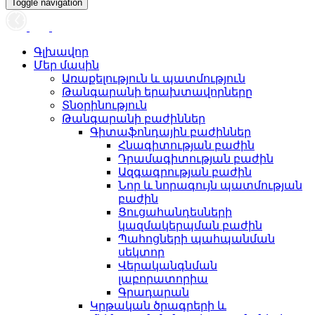
Toggle navigation
Գլխավոր
Մեր մասին
Առաքելություն և պատմություն
Թանգարանի երախտավորները
Տնօրինություն
Թանգարանի բաժիններ
Գիտաֆոնդային բաժիններ
Հնագիտության բաժին
Դրամագիտության բաժին
Ազգագրության բաժին
Նոր և նորագույն պատմության
բաժին
Ցուցահանդեսների
կազմակերպման բաժին
Պահոցների պահպանման
սեկտոր
Վերականգնման
լաբորատորիա
Գրադարան
Կրթական ծրագրերի և