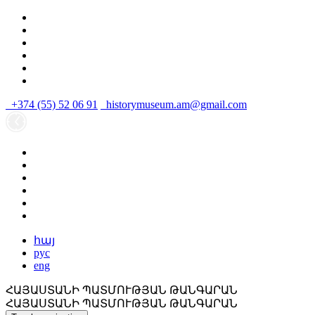
+374 (55) 52 06 91
historymuseum.am@gmail.com
հայ
рус
eng
ՀԱՅԱՍՏԱՆԻ ՊԱՏՄՈՒԹՅԱՆ ԹԱՆԳԱՐԱՆ
ՀԱՅԱՍՏԱՆԻ ՊԱՏՄՈՒԹՅԱՆ ԹԱՆԳԱՐԱՆ