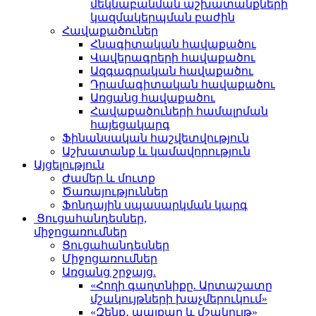
մեկնաբանման աշխատանքների
կազմակերպման բաժին
Հավաքածուներ
Հնագիտական հավաքածու
Վավերագրերի հավաքածու
Ազգագրական հավաքածու
Դրամագիտական հավաքածու
Առցանց հավաքածու
Հավաքածուների համալրման
հայեցակարգ
Ֆինանսական հաշվետվություն
Աշխատանք և կամավորություն
Այցելություն
Ժամեր և մուտք
Ծառայություններ
Ֆոնդային սպասարկման կարգ
Ցուցահանդեսներ,
միջոցառումներ
Ցուցահանդեսներ
Միջոցառումներ
Առցանց շրջայց.
«Հողի գաղտնիքը. Արտաշատը
մշակույթների խաչմերուկում»
«Զենք․ պայքար և մշակույթ»