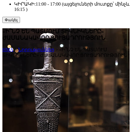
ԿԻՐԱԿԻ:
11:00 - 17:00 (այցելուների մուտքը՝ մինչև
16:15 )
Փակել
«Ի՞ՆՉ ԵՆ ՊԱՏՄՈՒՄ ՏԻԿՆԻԿՆԵՐԸ»
ԺԱՄԱՆԱԿԱՎՈՐ ՑՈՒՑԱԴՐՈՒԹՅՈՒՆ
HMA
>
Նորություններ
>
«Ի՞ՆՉ ԵՆ ՊԱՏՄՈՒՄ
ՏԻԿՆԻԿՆԵՐԸ» ԺԱՄԱՆԱԿԱՎՈՐ ՑՈՒՑԱԴՐՈՒԹՅՈՒՆ