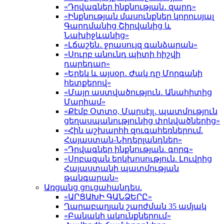
«Դրվագներ ինքնության․ զարդ»
«Ինքնության մասունքներ կորուսյալ
Գարդմանից Շիրվանից և
Նախիջևանից»
«Լճաշեն․ ջրասույզ գանձարան»
«Սուրբ անունդ պիտի հիշվի
դարեդար»
«Երեկ և այսօր․ Ժակ դը Մորգանի
հետքերով»
«Մայր աստվածություն․ Անահիտից
Մարիամ»
«Քէմբ Օտտօ, Մարսէյլ․ պատմություն
ցեղասպանությունից փրկվածներից»
«Հին աշխարհի զուգահեռներում.
Հայաստան-Նիդերլանդներ»
«Դրվագներ ինքնության. գորգ»
«Սրբազան երկխոսություն. Լուվրից
Հայաստանի պատմության
թանգարան»
Առցանց ցուցահանդես.
«ԱՐՑԱԽԻ ԳԱՆՁԵՐԸ»
Ղարաբաղյան շարժման 35 ամյակ
«Բանակի ակունքներում»