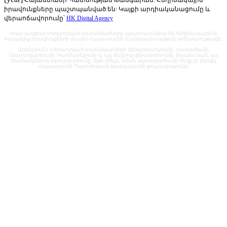
Հայաստանի Պատմության Թանգարան: Հեղինակային
իրավունքները պաշտպանված են: Կայքի արդիականացումը և
վերաոճավորումը՝
HK Digital Agency
Սույն կայքում տեղադրված լուսանկարները պաշտպանվում են հեղինակային և
հարակից իրավունքների մասին Հայաստանի Հանրապետության օրենսդրությամբ:
Արգելվում է տեղադրված լուսանկարների վերարտադրումը, տարածումը,
նկարազարդումը, հարմարեցումը և այլ ձևերով վերափոխումը, ինչպես նաև այլ
եղանակներով օգտագործումը, եթե մինչև նման օգտագործումը ձեռք չի բերվել
Հայաստանի Պատմության թանգարանի թույլտվությունը: