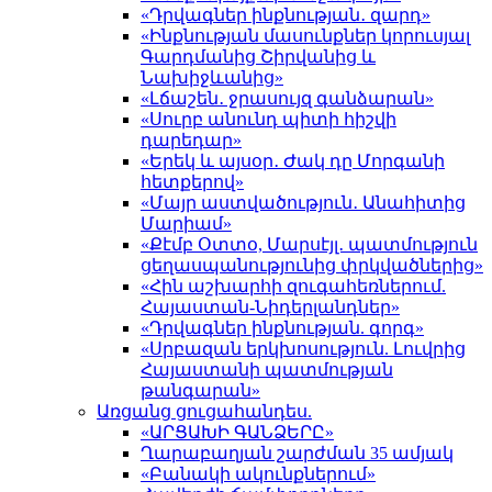
«Դրվագներ ինքնության․ զարդ»
«Ինքնության մասունքներ կորուսյալ
Գարդմանից Շիրվանից և
Նախիջևանից»
«Լճաշեն․ ջրասույզ գանձարան»
«Սուրբ անունդ պիտի հիշվի
դարեդար»
«Երեկ և այսօր․ Ժակ դը Մորգանի
հետքերով»
«Մայր աստվածություն․ Անահիտից
Մարիամ»
«Քէմբ Օտտօ, Մարսէյլ․ պատմություն
ցեղասպանությունից փրկվածներից»
«Հին աշխարհի զուգահեռներում.
Հայաստան-Նիդերլանդներ»
«Դրվագներ ինքնության. գորգ»
«Սրբազան երկխոսություն. Լուվրից
Հայաստանի պատմության
թանգարան»
Առցանց ցուցահանդես.
«ԱՐՑԱԽԻ ԳԱՆՁԵՐԸ»
Ղարաբաղյան շարժման 35 ամյակ
«Բանակի ակունքներում»