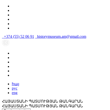
+374 (55) 52 06 91
historymuseum.am@gmail.com
հայ
рус
eng
ՀԱՅԱՍՏԱՆԻ ՊԱՏՄՈՒԹՅԱՆ ԹԱՆԳԱՐԱՆ
ՀԱՅԱՍՏԱՆԻ ՊԱՏՄՈՒԹՅԱՆ ԹԱՆԳԱՐԱՆ