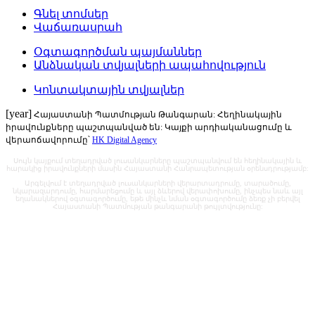
Գնել տոմսեր
Վաճառասրահ
Օգտագործման պայմաններ
Անձնական տվյալների ապահովություն
Կոնտակտային տվյալներ
[year]
Հայաստանի Պատմության Թանգարան: Հեղինակային
իրավունքները պաշտպանված են: Կայքի արդիականացումը և
վերաոճավորումը՝
HK Digital Agency
Սույն կայքում տեղադրված լուսանկարները պաշտպանվում են հեղինակային և
հարակից իրավունքների մասին Հայաստանի Հանրապետության օրենսդրությամբ:
Արգելվում է տեղադրված լուսանկարների վերարտադրումը, տարածումը,
նկարազարդումը, հարմարեցումը և այլ ձևերով վերափոխումը, ինչպես նաև այլ
եղանակներով օգտագործումը, եթե մինչև նման օգտագործումը ձեռք չի բերվել
Հայաստանի Պատմության թանգարանի թույլտվությունը: