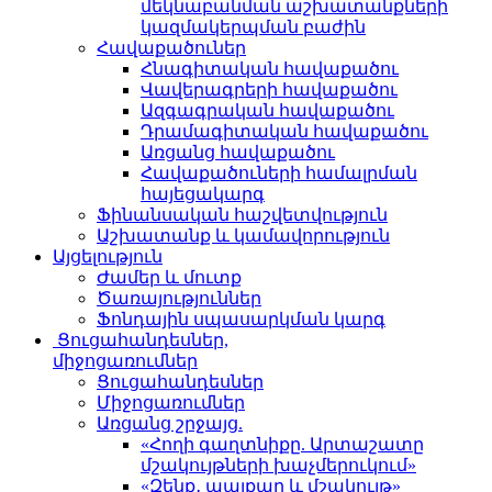
մեկնաբանման աշխատանքների
կազմակերպման բաժին
Հավաքածուներ
Հնագիտական հավաքածու
Վավերագրերի հավաքածու
Ազգագրական հավաքածու
Դրամագիտական հավաքածու
Առցանց հավաքածու
Հավաքածուների համալրման
հայեցակարգ
Ֆինանսական հաշվետվություն
Աշխատանք և կամավորություն
Այցելություն
Ժամեր և մուտք
Ծառայություններ
Ֆոնդային սպասարկման կարգ
Ցուցահանդեսներ,
միջոցառումներ
Ցուցահանդեսներ
Միջոցառումներ
Առցանց շրջայց.
«Հողի գաղտնիքը. Արտաշատը
մշակույթների խաչմերուկում»
«Զենք․ պայքար և մշակույթ»