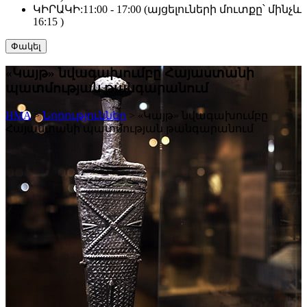
ԿԻՐԱԿԻ:
11:00 - 17:00 (այցելուների մուտքը՝ մինչև
16:15 )
Փակել
«Կայթ» նվագախումբը Հայաստանի
պատմության թանգարանում
HMA
>
Նորություններ
>
«Կայթ» նվագախումբը
Հայաստանի պատմության թանգարանում