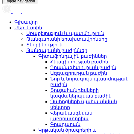
Toggle navigation
Գլխավոր
Մեր մասին
Առաքելություն և պատմություն
Թանգարանի երախտավորները
Տնօրինություն
Թանգարանի բաժիններ
Գիտաֆոնդային բաժիններ
Հնագիտության բաժին
Դրամագիտության բաժին
Ազգագրության բաժին
Նոր և նորագույն պատմության
բաժին
Ցուցահանդեսների
կազմակերպման բաժին
Պահոցների պահպանման
սեկտոր
Վերականգնման
լաբորատորիա
Գրադարան
Կրթական ծրագրերի և