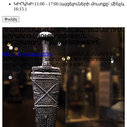
ԿԻՐԱԿԻ:
11:00 - 17:00 (այցելուների մուտքը՝ մինչև
16:15 )
Փակել
«ՀԱՅԱՍՏԱՆԸ ՀՆԱԳՈՒՅՆ ՔԱՐՏԵԶՆԵՐՈՒՄ»
ԽՈՐԱԳՐՈՎ ՑՈՒՑԱԴՐՈՒԹՅԱՆ
ՎԵՐԱԲԱՑՈՒՄ, ԲԱՆԱԽՈՍՈՒԹՅՈՒՆ
HMA
>
Նորություններ
>
«ՀԱՅԱՍՏԱՆԸ ՀՆԱԳՈՒՅՆ
ՔԱՐՏԵԶՆԵՐՈՒՄ» ԽՈՐԱԳՐՈՎ ՑՈՒՑԱԴՐՈՒԹՅԱՆ
ՎԵՐԱԲԱՑՈՒՄ, ԲԱՆԱԽՈՍՈՒԹՅՈՒՆ