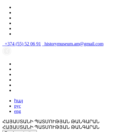
+374 (55) 52 06 91
historymuseum.am@gmail.com
հայ
рус
eng
ՀԱՅԱՍՏԱՆԻ ՊԱՏՄՈՒԹՅԱՆ ԹԱՆԳԱՐԱՆ
ՀԱՅԱՍՏԱՆԻ ՊԱՏՄՈՒԹՅԱՆ ԹԱՆԳԱՐԱՆ