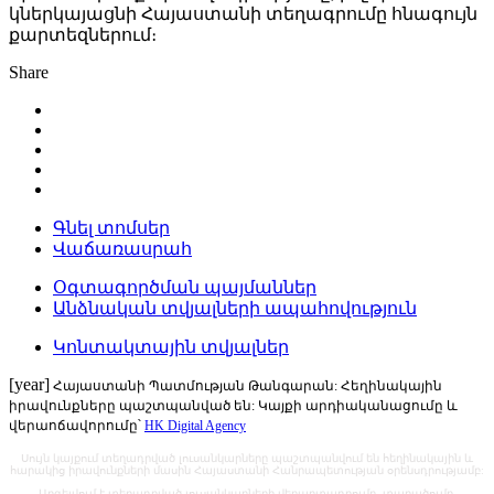
կներկայացնի Հայաստանի տեղագրումը հնագույն
քարտեզներում։
Share
Գնել տոմսեր
Վաճառասրահ
Օգտագործման պայմաններ
Անձնական տվյալների ապահովություն
Կոնտակտային տվյալներ
[year]
Հայաստանի Պատմության Թանգարան: Հեղինակային
իրավունքները պաշտպանված են: Կայքի արդիականացումը և
վերաոճավորումը՝
HK Digital Agency
Սույն կայքում տեղադրված լուսանկարները պաշտպանվում են հեղինակային և
հարակից իրավունքների մասին Հայաստանի Հանրապետության օրենսդրությամբ:
Արգելվում է տեղադրված լուսանկարների վերարտադրումը, տարածումը,