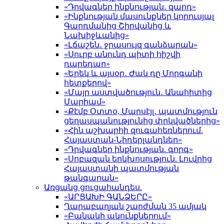
«Դրվագներ ինքնության․ զարդ»
«Ինքնության մասունքներ կորուսյալ
Գարդմանից Շիրվանից և
Նախիջևանից»
«Լճաշեն․ ջրասույզ գանձարան»
«Սուրբ անունդ պիտի հիշվի
դարեդար»
«Երեկ և այսօր․ Ժակ դը Մորգանի
հետքերով»
«Մայր աստվածություն․ Անահիտից
Մարիամ»
«Քէմբ Օտտօ, Մարսէյլ․ պատմություն
ցեղասպանությունից փրկվածներից»
«Հին աշխարհի զուգահեռներում.
Հայաստան-Նիդերլանդներ»
«Դրվագներ ինքնության. գորգ»
«Սրբազան երկխոսություն. Լուվրից
Հայաստանի պատմության
թանգարան»
Առցանց ցուցահանդես.
«ԱՐՑԱԽԻ ԳԱՆՁԵՐԸ»
Ղարաբաղյան շարժման 35 ամյակ
«Բանակի ակունքներում»