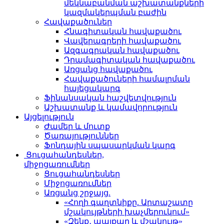
մեկնաբանման աշխատանքների
կազմակերպման բաժին
Հավաքածուներ
Հնագիտական հավաքածու
Վավերագրերի հավաքածու
Ազգագրական հավաքածու
Դրամագիտական հավաքածու
Առցանց հավաքածու
Հավաքածուների համալրման
հայեցակարգ
Ֆինանսական հաշվետվություն
Աշխատանք և կամավորություն
Այցելություն
Ժամեր և մուտք
Ծառայություններ
Ֆոնդային սպասարկման կարգ
Ցուցահանդեսներ,
միջոցառումներ
Ցուցահանդեսներ
Միջոցառումներ
Առցանց շրջայց.
«Հողի գաղտնիքը. Արտաշատը
մշակույթների խաչմերուկում»
«Զենք․ պայքար և մշակույթ»