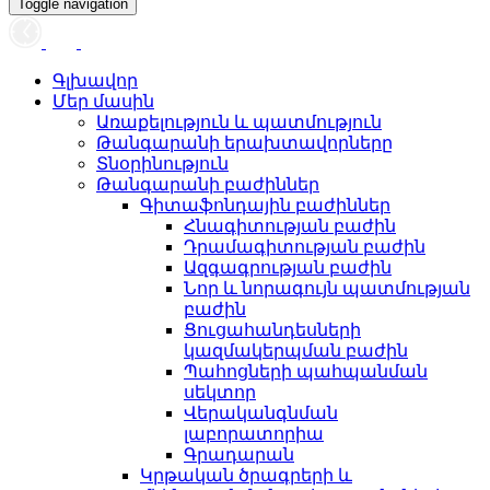
Toggle navigation
Գլխավոր
Մեր մասին
Առաքելություն և պատմություն
Թանգարանի երախտավորները
Տնօրինություն
Թանգարանի բաժիններ
Գիտաֆոնդային բաժիններ
Հնագիտության բաժին
Դրամագիտության բաժին
Ազգագրության բաժին
Նոր և նորագույն պատմության
բաժին
Ցուցահանդեսների
կազմակերպման բաժին
Պահոցների պահպանման
սեկտոր
Վերականգնման
լաբորատորիա
Գրադարան
Կրթական ծրագրերի և