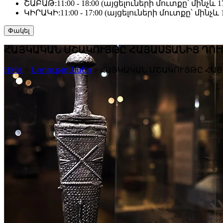
ՇԱԲԱԹ:
11:00 - 18:00 (այցելուների մուտքը՝ մինչև 17
ԿԻՐԱԿԻ:
11:00 - 17:00 (այցելուների մուտքը՝ մինչև 1
Փակել
ՀԱՅԿԱԿԱՆ ՄՇԱԿՈՒՅԹԸ ՀԱՅԱՍՏԱՆԻՑ ԴՈՒ
HMA
>
Նորություններ
>
ՀԱՅԿԱԿԱՆ ՄՇԱԿՈՒՅԹԸ ՀԱՅ