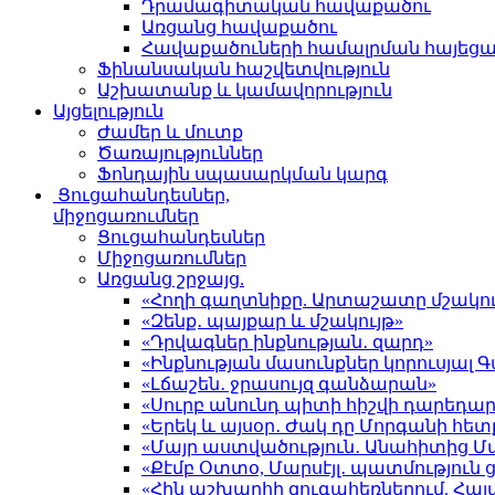
Դրամագիտական հավաքածու
Առցանց հավաքածու
Հավաքածուների համալրման հայեց
Ֆինանսական հաշվետվություն
Աշխատանք և կամավորություն
Այցելություն
Ժամեր և մուտք
Ծառայություններ
Ֆոնդային սպասարկման կարգ
Ցուցահանդեսներ,
միջոցառումներ
Ցուցահանդեսներ
Միջոցառումներ
Առցանց շրջայց.
«Հողի գաղտնիքը. Արտաշատը մշակու
«Զենք․ պայքար և մշակույթ»
«Դրվագներ ինքնության․ զարդ»
«Ինքնության մասունքներ կորուսյա
«Լճաշեն․ ջրասույզ գանձարան»
«Սուրբ անունդ պիտի հիշվի դարեդար
«Երեկ և այսօր․ Ժակ դը Մորգանի հետ
«Մայր աստվածություն․ Անահիտից 
«Քէմբ Օտտօ, Մարսէյլ․ պատմություն
«Հին աշխարհի զուգահեռներում. Հա