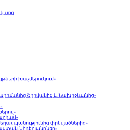
ակարգ
յթների խաչմերուկում»
լ Գարդմանից Շիրվանից և Նախիջևանից»
»
քերով»
Մարիամ»
 ցեղասպանությունից փրկվածներից»
յաստան-Նիդերլանդներ»