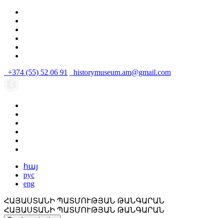
+374 (55) 52 06 91
historymuseum.am@gmail.com
հայ
рус
eng
ՀԱՅԱՍՏԱՆԻ ՊԱՏՄՈՒԹՅԱՆ ԹԱՆԳԱՐԱՆ
ՀԱՅԱՍՏԱՆԻ ՊԱՏՄՈՒԹՅԱՆ ԹԱՆԳԱՐԱՆ