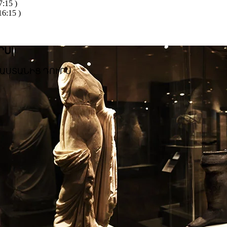
:15 )
6:15 )
ՐՍ
ԱՍՏԱՆԻՑ ԴՈՒՐՍ