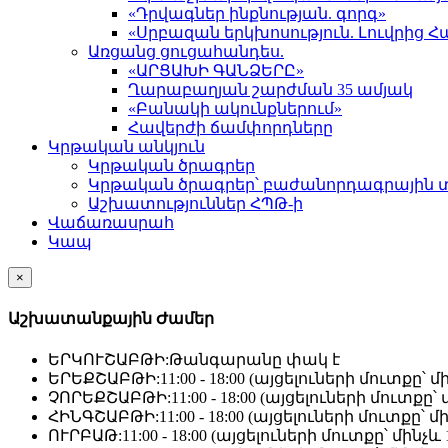
«Դրվագներ ինքնության. գորգ»
«Սրբազան երկխոսություն. Լուվրի
Առցանց ցուցահանդես.
«ԱՐՑԱԽԻ ԳԱՆՁԵՐԸ»
Ղարաբաղյան շարժման 35 ամյակ
«Բանակի ակունքներում»
Հավերժի ճամփորդները
Կրթական անկյուն
Կրթական ծրագրեր
Կրթական ծրագրեր՝ բաժանորդագրային 
Աշխատություններ ՀՊԹ-ի
Վաճառասրահ
Կապ
×
Աշխատանքային Ժամեր
ԵՐԿՈՒՇԱԲԹԻ:
Թանգարանը փակ է
ԵՐԵՔՇԱԲԹԻ:
11:00 - 18:00 (այցելուների մուտքը՝ մի
ՉՈՐԵՔՇԱԲԹԻ:
11:00 - 18:00 (այցելուների մուտքը՝ մ
ՀԻՆԳՇԱԲԹԻ:
11:00 - 18:00 (այցելուների մուտքը՝ մի
ՈՒՐԲԱԹ:
11:00 - 18:00 (այցելուների մուտքը՝ մինչև 1