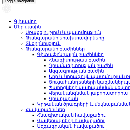
Toggle navigation
Գլխավոր
Մեր մասին
Առաքելություն և պատմություն
Թանգարանի երախտավորները
Տնօրինություն
Թանգարանի բաժիններ
Գիտաֆոնդային բաժիններ
Հնագիտության բաժին
Դրամագիտության բաժին
Ազգագրության բաժին
Նոր և նորագույն պատմության 
Ցուցահանդեսների կազմակերպ
Պահոցների պահպանման սեկտ
Վերականգնման լաբորատորիա
Գրադարան
Կրթական ծրագրերի և մեկնաբանմ
Հավաքածուներ
Հնագիտական հավաքածու
Վավերագրերի հավաքածու
Ազգագրական հավաքածու