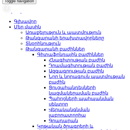
Toggle navigation
Գլխավոր
Մեր մասին
Առաքելություն և պատմություն
Թանգարանի երախտավորները
Տնօրինություն
Թանգարանի բաժիններ
Գիտաֆոնդային բաժիններ
Հնագիտության բաժին
Դրամագիտության բաժին
Ազգագրության բաժին
Նոր և նորագույն պատմության
բաժին
Ցուցահանդեսների
կազմակերպման բաժին
Պահոցների պահպանման
սեկտոր
Վերականգնման
լաբորատորիա
Գրադարան
Կրթական ծրագրերի և