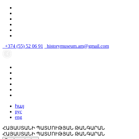
+374 (55) 52 06 91
historymuseum.am@gmail.com
հայ
рус
eng
ՀԱՅԱՍՏԱՆԻ ՊԱՏՄՈՒԹՅԱՆ ԹԱՆԳԱՐԱՆ
ՀԱՅԱՍՏԱՆԻ ՊԱՏՄՈՒԹՅԱՆ ԹԱՆԳԱՐԱՆ