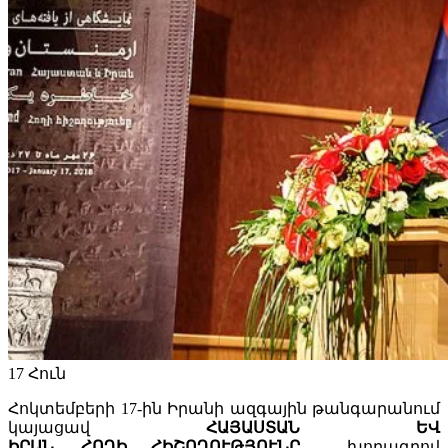
17
Հուն
Հոկտեմբերի 17-ին Իրանի ազգային թանգարանում
կայացավ
ՀԱՅԱՍՏԱՆ
ԵՎ
ԻՐԱՆ
.
ՀՈՂԻ
ՀԻՇՈՂՈՒԹՅՈՒՆԸ
խորագրով