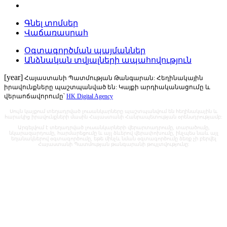
Գնել տոմսեր
Վաճառասրահ
Օգտագործման պայմաններ
Անձնական տվյալների ապահովություն
[year]
Հայաստանի Պատմության Թանգարան: Հեղինակային
իրավունքները պաշտպանված են: Կայքի արդիականացումը և
վերաոճավորումը՝
HK Digital Agency
Սույն կայքում տեղադրված լուսանկարները պաշտպանվում են հեղինակային և
հարակից իրավունքների մասին Հայաստանի Հանրապետության օրենսդրությամբ:
Արգելվում է տեղադրված լուսանկարների վերարտադրումը, տարածումը,
նկարազարդումը, հարմարեցումը և այլ ձևերով վերափոխումը, ինչպես նաև այլ
եղանակներով օգտագործումը, եթե մինչև նման օգտագործումը ձեռք չի բերվել
Հայաստանի Պատմության թանգարանի թույլտվությունը: