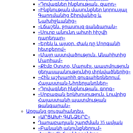
«Դրվագներ ինքնության․ զարդ»
«Ինքնության մասունքներ կորուսյալ
Գարդմանից Շիրվանից և
Նախիջևանից»
«Լճաշեն․ ջրասույզ գանձարան»
«Սուրբ անունդ պիտի հիշվի
դարեդար»
«Երեկ և այսօր․ Ժակ դը Մորգանի
հետքերով»
«Մայր աստվածություն․ Անահիտից
Մարիամ»
«Քէմբ Օտտօ, Մարսէյլ․ պատմություն
ցեղասպանությունից փրկվածներից»
«Հին աշխարհի զուգահեռներում.
Հայաստան-Նիդերլանդներ»
«Դրվագներ ինքնության. գորգ»
«Սրբազան երկխոսություն. Լուվրից
Հայաստանի պատմության
թանգարան»
Առցանց ցուցահանդես.
«ԱՐՑԱԽԻ ԳԱՆՁԵՐԸ»
Ղարաբաղյան շարժման 35 ամյակ
«Բանակի ակունքներում»