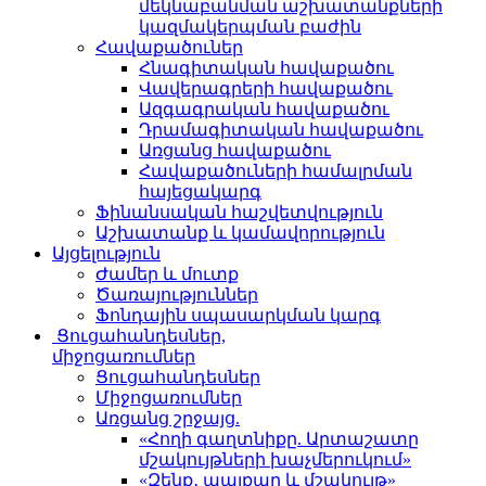
մեկնաբանման աշխատանքների
կազմակերպման բաժին
Հավաքածուներ
Հնագիտական հավաքածու
Վավերագրերի հավաքածու
Ազգագրական հավաքածու
Դրամագիտական հավաքածու
Առցանց հավաքածու
Հավաքածուների համալրման
հայեցակարգ
Ֆինանսական հաշվետվություն
Աշխատանք և կամավորություն
Այցելություն
Ժամեր և մուտք
Ծառայություններ
Ֆոնդային սպասարկման կարգ
Ցուցահանդեսներ,
միջոցառումներ
Ցուցահանդեսներ
Միջոցառումներ
Առցանց շրջայց.
«Հողի գաղտնիքը. Արտաշատը
մշակույթների խաչմերուկում»
«Զենք․ պայքար և մշակույթ»